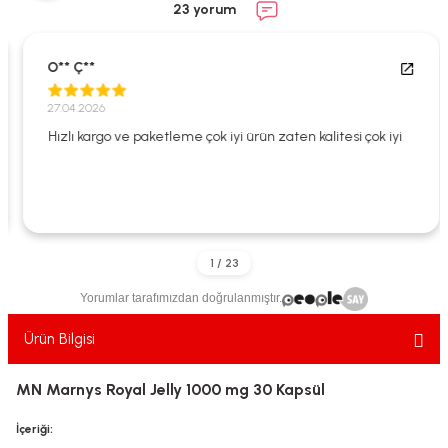
23 yorum
ekler
ve Sabunları
yotlar
e Losyonlar
sterler
O** Ç**
27.04.2026
klar
Hızlı kargo ve paketleme çok iyi ürün zaten kalitesi çok iyi
leri
Yorumlar tarafımızdan doğrulanmıştır.
Ürün Bilgisi
MN Marnys Royal Jelly 1000 mg 30 Kapsül
İçeriği: