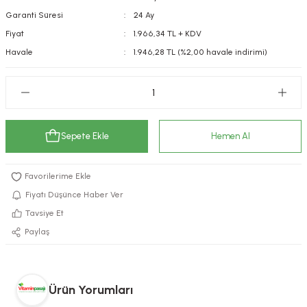
Garanti Süresi
24 Ay
kımı
e Mendilleri
ri
Fiyat
1.966,34 TL + KDV
llagen Cilt Bakımı
ve Emzikleri
Hijyeni
Kovucular
Havale
1.946,28 TL (%2,00 havale indirimi)
uları
kımı
gler
ty Collagen
ları
Sepete Ekle
Hemen Al
ar, Şekerler
ünleri
ar
ebiyotikler
rı
Fiyatı Düşünce Haber Ver
Tavsiye Et
Paylaş
e Tuzlar
ı
er
raller
i ve Nebulizatörler
Ürün Yorumları