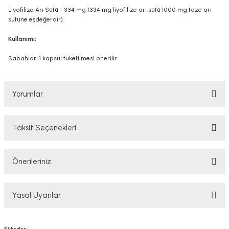
Liyofilize Arı Sütü - 334 mg (334 mg liyofilize arı sütü 1000 mg taze arı
sütüne eşdeğerdir)
Kullanımı:
Sabahları 1 kapsül tüketilmesi önerilir.
Yorumlar
Taksit Seçenekleri
Bu ürüne ilk yorumu siz yapın!
Önerileriniz
Yorum Yaz
Bu ürünün fiyat bilgisi, resim, ürün açıklamalarında ve diğer konularda
Yasal Uyarılar
yetersiz gördüğünüz noktaları öneri formunu kullanarak tarafımıza
iletebilirsiniz.
Görüş ve önerileriniz için teşekkür ederiz.
YASAL UYARI
Etiketler :