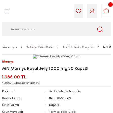
Geri Dön
Geri Dön
Geri Dön
Geri Dön
Geri Dön
Geri Dön
i Gıda
ek
am
leri
lik
sit
opolis
iyeleri
Anasayfa
Takviye Edici Gıda
Arı Ürünleri - Propolis
MN Mar
yel ve Uçucu Yağlar
ımı
ları
r
Marnys
MN Marnys Royal Jelly 1000 mg 30 Kapsül
ega 3...)
akımı
ımı
aratları
1.986,00 TL
ımı
on Testleri
icileri
*1.986,00 TL den başlayan taksitlerle!
Kategori
Arı Ürünleri - Propolis
tleri
kımı
Barkod Kodu
8410885080219
Ürün Formu
Kapsül
iyeleri
e Temizleme
Ürün Mevzuatı
Takviye Edici Gıda