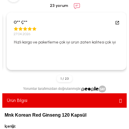
ekler
ve Sabunları
yotlar
23 yorum
e Losyonlar
sterler
O** Ç**
klar
27.04.2026
Hızlı kargo ve paketleme çok iyi ürün zaten kalitesi çok iyi
leri
Yorumlar tarafımızdan doğrulanmıştır.
Ürün Bilgisi
Mnk Korean Red Ginseng 120 Kapsül
İçeriği: