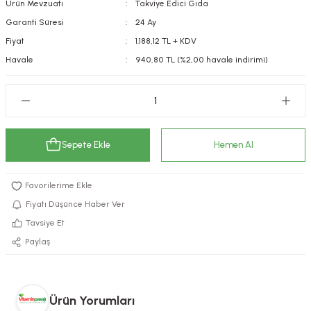
Ürün Mevzuatı
Takviye Edici Gıda
kımı
e Mendilleri
ri
Garanti Süresi
24 Ay
Fiyat
1.188,12 TL + KDV
llagen Cilt Bakımı
ve Emzikleri
Hijyeni
Kovucular
Havale
940,80 TL (%2,00 havale indirimi)
uları
kımı
gler
ty Collagen
ları
Sepete Ekle
Hemen Al
ar, Şekerler
ünleri
ar
ebiyotikler
rı
Fiyatı Düşünce Haber Ver
Tavsiye Et
Paylaş
e Tuzlar
ı
er
raller
i ve Nebulizatörler
Ürün Yorumları