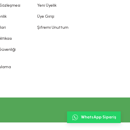
ın sunduğu ürün etiketi, broşür gibi bilgi ve belgelere
 Sözleşmesi
Yeni Üyelik
nlik
Üye Girişi
lari
Şifremi Unuttum
litikası
Güvenliği
gulama
WhatsApp Sipariş