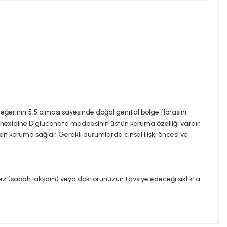
eğerinin 5.5 olması sayesinde doğal genital bölge florasını
orhexidine Digluconate maddesinin üstün koruma özelliği vardır.
ren koruma sağlar. Gerekli durumlarda cinsel ilişki öncesi ve
i kez (sabah-akşam) veya doktorunuzun tavsiye edeceği sıklıkta