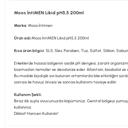
Moos İntiMEN Likid pH5,5 200ml
Marka
: Moos İntimen
Ürün adı
:Moos İntiMEN Likid pH5,5 200ml
Kısa ürün bilgisi
: SLS, Sles, Paraben, Tuz, Sülfat, Silikon, Sabu
Erkeklerde hassas bölgenin asidik pH dengesi, zararlı organizma
bozmadan temizler ve deodorize eder. Allantoin, bisabolol ve d
Bu madde biyolojik sıvı bulunan ortamlarda bile etkinliğini sürd
sonrası ile havuz öncesi ve sonrası kullanımı tavsiye edilir.
Kullanım Şekli:
Biraz ılık suyla avucunuzda köpürtünüz. Genital bölgeyi yumuşa
kullanınız.
Dikkat! Haricen Kullanılır!