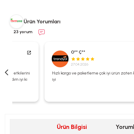
Ürün Yorumları
23 yorum
O** Ç**
27.04.2026
i
Hızlı kargo ve paketleme çok iyi ürün zaten kalitesi çok
iyi
Ürün Bilgisi
Yorum