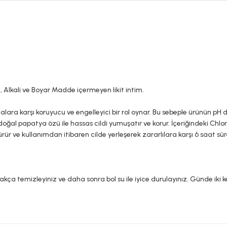
n, Alkali ve Boyar Madde içermeyen likit intim.
lara karşı koruyucu ve engelleyici bir rol oynar. Bu sebeple ürünün pH d
oğal papatya özü ile hassas cildi yumuşatır ve korur. İçeriğindeki Chl
ürür ve kullanımdan itibaren cilde yerleşerek zararlılara karşı 6 saat sü
kça temizleyiniz ve daha sonra bol su ile iyice durulayınız. Günde ik