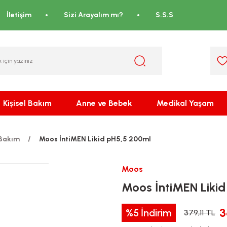
İletişim
Sizi Arayalım mı?
S.S.S
Kişisel Bakım
Anne ve Bebek
Medikal Yaşam
 Bakım
Moos İntiMEN Likid pH5,5 200ml
Moos
Moos İntiMEN Liki
3
%5
İndirim
379,11 TL