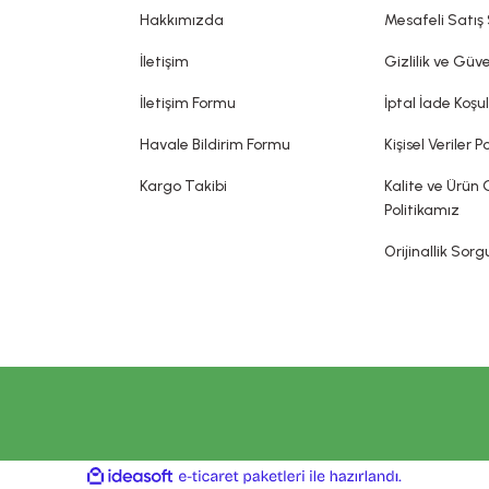
dia edilemez. Sitemizde belirtilen açıklamalar, üretici, ithalatçı firmalar
Hakkımızda
Mesafeli Satış
sin olarak gerçekleşeceği ya da yan etkileri olmadığı anlamını taşımaz.
İletişim
Gizlilik ve Güve
İletişim Formu
İptal İade Koşul
Havale Bildirim Formu
Kişisel Veriler Po
Kargo Takibi
Kalite ve Ürün 
Politikamız
Orijinallik Sor
ile
ideasoft
e-