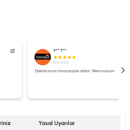
Y** T**
18.04.2026
Doktorumun tavsiyesiyle aldım. Memnunum.
riniz
Yasal Uyarılar