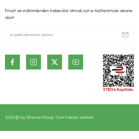
ürünlerin cildin alt tabakalarında ve kalıcı olarak etki ettiği id
Fırsat ve indirimlerden haberdar olmak için e-bültenimize abone
dayanmaktadır. Bu bilgiler ürünlerin vaad edilen etkilerinin ke
olun!
2023 © by Vitamin Pasajı Tüm hakları saklıdır.