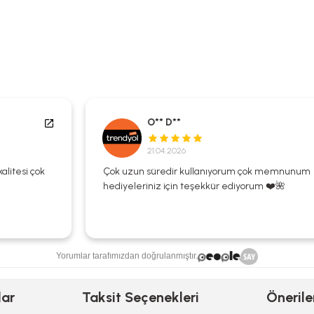
O** D**
21.04.2026
Çok uzun süredir kullanıyorum çok memnunum
hediyeleriniz için teşekkür ediyorum ❤️🌺
Yorumlar tarafımızdan doğrulanmıştır.
lar
Taksit Seçenekleri
Önerile