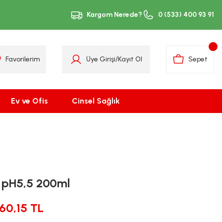
Kargom Nerede?
0 (533) 400 93 91
Favorilerim
Üye Girişi
/
Kayıt Ol
Sepet
Ev ve Ofis
Cinsel Sağlık
d pH5,5 200ml
60,15 TL