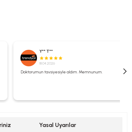
Y** T**
18.04.2026
Doktorumun tavsiyesiyle aldım. Memnunum.
riniz
Yasal Uyarılar