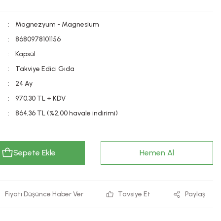
Magnezyum - Magnesium
8680978101156
Kapsül
Takviye Edici Gıda
24 Ay
970,30 TL + KDV
864,36 TL (%2,00 havale indirimi)
Sepete Ekle
Hemen Al
Fiyatı Düşünce Haber Ver
Tavsiye Et
Paylaş