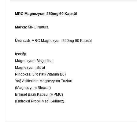
MRC Magnezyum 250mg 60 Kapsül
Marka
: MRC Natura
Ürün adı
: MRC Magnezyum 250mg 60 Kapsül
İçeriği
:
Magnezyum Bisglisinat
Magnezyum Sitrat
Piridoksal 5’fosfat (Vitamin B6)
Yağ Asitlerinin Magnezyum Tuzları
(Magnezyum Stearat)
Bitkisel Bazlı Kapsül (HPMC)
(Hidroksi Propil Metil Selüloz)
Bu ürünün fiyat bilgisi, resim, ürün açıklamalarında ve diğer konula
Görüş ve önerileriniz için teşekkür ederiz.