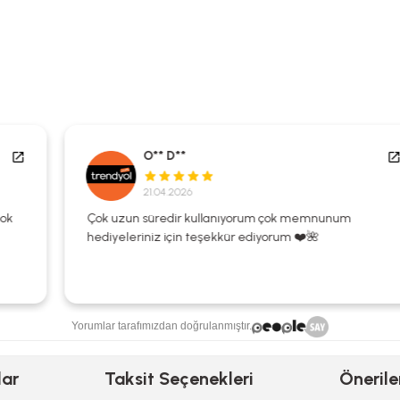
O** D**
21.04.2026
Çok uzun süredir kullanıyorum çok memnunum
hediyeleriniz için teşekkür ediyorum ❤️🌺
Yorumlar tarafımızdan doğrulanmıştır.
lar
Taksit Seçenekleri
Önerile