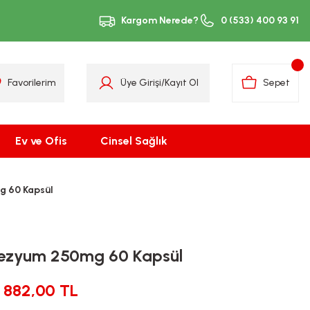
Kargom Nerede?
0 (533) 400 93 91
Favorilerim
Üye Girişi
/
Kayıt Ol
Sepet
Ev ve Ofis
Cinsel Sağlık
 60 Kapsül
ezyum 250mg 60 Kapsül
882,00 TL