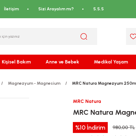
İletişim
Sizi Arayalım mı?
S.S.S
Kişisel Bakım
Anne ve Bebek
Medikal Yaşam
Magnezyum - Magnesium
MRC Natura Magnezyum 250mg
MRC Natura
MRC Natura Magn
%10
İndirim
980,00 TL