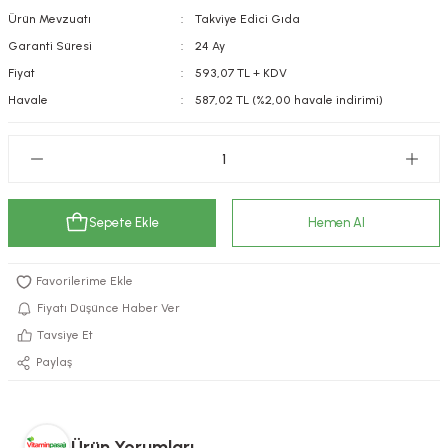
Ürün Mevzuatı
Takviye Edici Gıda
kımı
e Mendilleri
ri
Garanti Süresi
24 Ay
llagen Cilt Bakımı
ve Emzikleri
Hijyeni
Kovucular
Fiyat
593,07 TL + KDV
Havale
587,02 TL (%2,00 havale indirimi)
uları
kımı
gler
ty Collagen
ları
ar, Şekerler
ünleri
ar
Sepete Ekle
Hemen Al
ebiyotikler
rı
Fiyatı Düşünce Haber Ver
Tavsiye Et
Paylaş
e Tuzlar
ı
er
raller
i ve Nebulizatörler
Ürün Yorumları