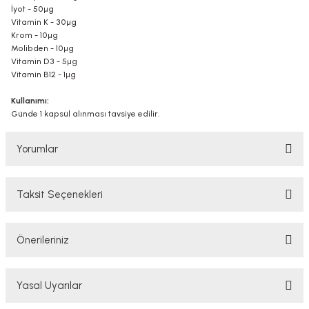
İyot - 50µg
Vitamin K - 30µg
Krom - 10µg
Molibden - 10µg
Vitamin D3 - 5µg
Vitamin B12 - 1µg
Kullanımı:
Günde 1 kapsül alınması tavsiye edilir.
Yorumlar
Taksit Seçenekleri
Bu ürüne ilk yorumu siz yapın!
Önerileriniz
Yorum Yaz
Bu ürünün fiyat bilgisi, resim, ürün açıklamalarında ve diğer konularda
Yasal Uyarılar
yetersiz gördüğünüz noktaları öneri formunu kullanarak tarafımıza
iletebilirsiniz.