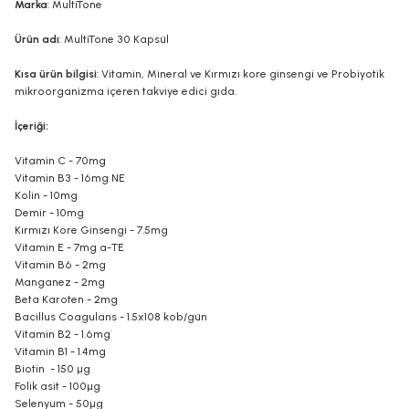
Marka
: MultiTone
Ürün adı
: MultiTone 30 Kapsül
Kısa ürün bilgisi
: Vitamin, Mineral ve Kırmızı kore ginsengi ve Probiyotik
mikroorganizma içeren takviye edici gıda.
İçeriği:
Vitamin C - 70mg
Vitamin B3 - 16mg NE
Kolin - 10mg
Demir - 10mg
Kırmızı Kore Ginsengi - 7.5mg
Vitamin E - 7mg a-TE
Vitamin B6 - 2mg
Manganez - 2mg
Beta Karoten - 2mg
Bacillus Coagulans - 1.5x108 kob/gün
Vitamin B2 - 1.6mg
Vitamin B1 - 1.4mg
Biotin - 150 µg
Folik asit - 100µg
Selenyum - 50µg