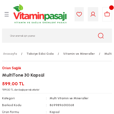
Geri Dön
Geri Dön
Geri Dön
Geri Dön
Geri Dön
Geri Dön
i Gıda
ek
am
leri
lik
sit
opolis
iyeleri
Anasayfa
Takviye Edici Gıda
Vitamin ve Mineraller
Multi 
yel ve Uçucu Yağlar
ımı
ları
r
Orion Sağlık
ega 3...)
akımı
ımı
aratları
MultiTone 30 Kapsül
ımı
on Testleri
icileri
599,00 TL
*599,00 TL den başlayan taksitlerle!
tleri
kımı
Kategori
Multi Vitamin ve Mineraller
Barkod Kodu
8699896010068
iyeleri
e Temizleme
Ürün Formu
Kapsül