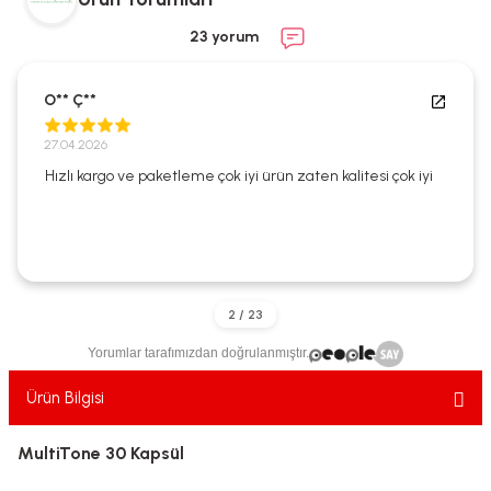
ekler
ve Sabunları
yotlar
23 yorum
e Losyonlar
sterler
O** Ç**
klar
27.04.2026
Hızlı kargo ve paketleme çok iyi ürün zaten kalitesi çok iyi
leri
Yorumlar tarafımızdan doğrulanmıştır.
Ürün Bilgisi
MultiTone 30 Kapsül