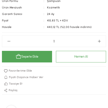
Ürün Formu
Şampuan
kımı
e Mendilleri
ri
Ürün Mevzuatı
Kozmetik
Garanti Süresi
24 Ay
llagen Cilt Bakımı
ve Emzikleri
Hijyeni
Kovucular
Fiyat
415,83 TL + KDV
Havale
440,12 TL (%2,00 havale indirimi)
uları
kımı
gler
ty Collagen
ları
ar, Şekerler
ünleri
ar
Sepete Ekle
Hemen Al
ebiyotikler
rı
Fiyatı Düşünce Haber Ver
Tavsiye Et
e Tuzlar
ı
er
Paylaş
raller
i ve Nebulizatörler