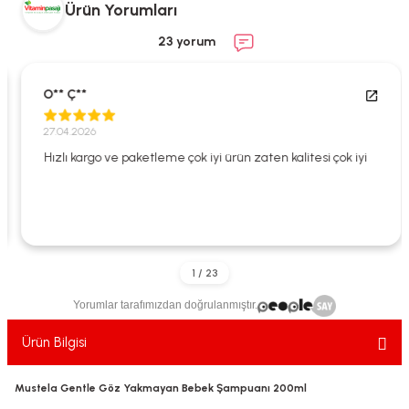
Ürün Yorumları
ekler
ve Sabunları
yotlar
23 yorum
e Losyonlar
sterler
O** Ç**
klar
27.04.2026
Hızlı kargo ve paketleme çok iyi ürün zaten kalitesi çok iyi
leri
Yorumlar tarafımızdan doğrulanmıştır.
Ürün Bilgisi
Mustela Gentle Göz Yakmayan Bebek Şampuanı 200ml