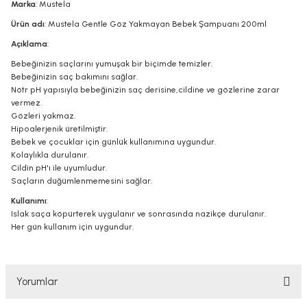
Marka
: Mustela
Ürün adı
: Mustela Gentle Göz Yakmayan Bebek Şampuanı 200ml
Açıklama
:
Bebeğinizin saçlarını yumuşak bir biçimde temizler.
Bebeğinizin saç bakımını sağlar.
Nötr pH yapısıyla bebeğinizin saç derisine,cildine ve gözlerine zarar
vermez.
Gözleri yakmaz.
Hipoalerjenik üretilmiştir.
Bebek ve çocuklar için günlük kullanımına uygundur.
Kolaylıkla durulanır.
Cildin pH'ı ile uyumludur.
Saçların düğümlenmemesini sağlar.
Kullanımı
:
Islak saça köpürterek uygulanır ve sonrasında nazikçe durulanır.
Her gün kullanım için uygundur.
Yorumlar