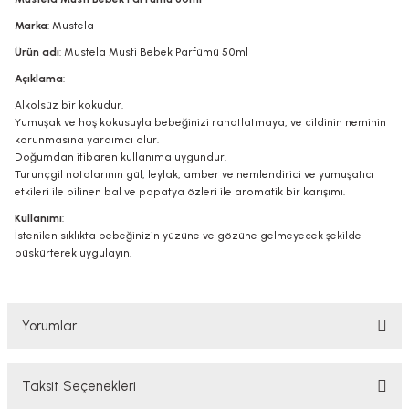
Marka
: Mustela
Ürün adı
: Mustela Musti Bebek Parfümü 50ml
Açıklama
:
Alkolsüz bir kokudur.
Yumuşak ve hoş kokusuyla bebeğinizi rahatlatmaya, ve cildinin neminin
korunmasına yardımcı olur.
Doğumdan itibaren kullanıma uygundur.
Turunçgil notalarının gül, leylak, amber ve nemlendirici ve yumuşatıcı
etkileri ile bilinen bal ve papatya özleri ile aromatik bir karışımı.
Kullanımı
:
İstenilen sıklıkta bebeğinizin yüzüne ve gözüne gelmeyecek şekilde
püskürterek uygulayın.
Yorumlar
Taksit Seçenekleri
Bu ürüne ilk yorumu siz yapın!