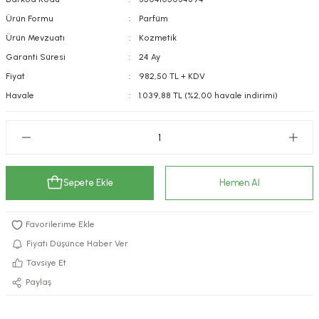
kımı
e Mendilleri
ri
Ürün Formu
Parfüm
Ürün Mevzuatı
Kozmetik
llagen Cilt Bakımı
ve Emzikleri
Hijyeni
Kovucular
Garanti Süresi
24 Ay
Fiyat
982,50 TL + KDV
uları
kımı
gler
Havale
1.039,88 TL (%2,00 havale indirimi)
ty Collagen
ları
ar, Şekerler
ünleri
ar
Sepete Ekle
Hemen Al
ebiyotikler
rı
Fiyatı Düşünce Haber Ver
e Tuzlar
ı
er
Tavsiye Et
Paylaş
raller
i ve Nebulizatörler