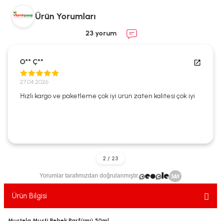
ekler
ve Sabunları
yotlar
Ürün Yorumları
e Losyonlar
sterler
23 yorum
klar
O** Ç**
27.04.2026
Hızlı kargo ve paketleme çok iyi ürün zaten kalitesi çok iyi
leri
Yorumlar tarafımızdan doğrulanmıştır.
Ürün Bilgisi
Mustela Musti Bebek Parfümü 50ml