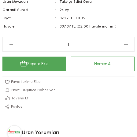
Ürün Mevzuatı
Takviye Edici Gıda
kımı
e Mendilleri
ri
Garanti Süresi
24 Ay
Fiyat
378,71 TL + KDV
llagen Cilt Bakımı
ve Emzikleri
Hijyeni
Kovucular
Havale
337,37 TL (%2,00 havale indirimi)
uları
kımı
gler
ty Collagen
ları
Sepete Ekle
Hemen Al
ar, Şekerler
ünleri
ar
ebiyotikler
rı
Fiyatı Düşünce Haber Ver
Tavsiye Et
Paylaş
e Tuzlar
ı
er
raller
i ve Nebulizatörler
Ürün Yorumları