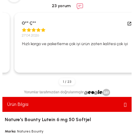
ekler
ve Sabunları
yotlar
23 yorum
e Losyonlar
sterler
O** Ç**
klar
27.04.2026
Hızlı kargo ve paketleme çok iyi ürün zaten kalitesi çok iyi
leri
Yorumlar tarafımızdan doğrulanmıştır.
Ürün Bilgisi
Nature's Bounty Lutein 6 mg 50 Softjel
Marka
: Natures Bounty