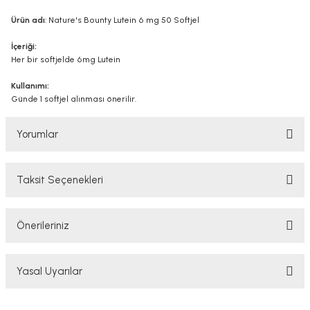
Ürün adı
: Nature's Bounty Lutein 6 mg 50 Softjel
İçeriği:
Her bir softjelde 6mg Lutein
Kullanımı:
Günde 1 softjel alınması önerilir.
Yorumlar
Taksit Seçenekleri
Bu ürüne ilk yorumu siz yapın!
Önerileriniz
Yorum Yaz
Bu ürünün fiyat bilgisi, resim, ürün açıklamalarında ve diğer konularda
Yasal Uyarılar
yetersiz gördüğünüz noktaları öneri formunu kullanarak tarafımıza
iletebilirsiniz.
Görüş ve önerileriniz için teşekkür ederiz.
YASAL UYARI