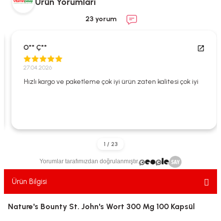
Ürün Yorumları
ekler
ve Sabunları
yotlar
23 yorum
e Losyonlar
sterler
O** Ç**
klar
27.04.2026
Hızlı kargo ve paketleme çok iyi ürün zaten kalitesi çok iyi
leri
Yorumlar tarafımızdan doğrulanmıştır.
Ürün Bilgisi
Nature's Bounty St. John's Wort 300 Mg 100 Kapsül