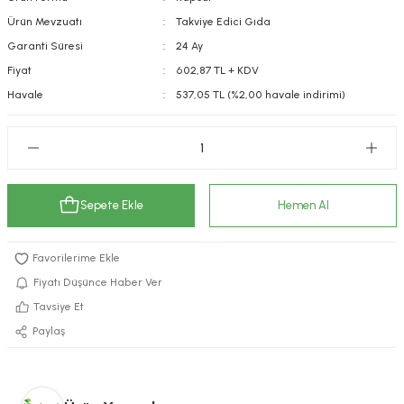
kımı
e Mendilleri
ri
Ürün Mevzuatı
Takviye Edici Gıda
Garanti Süresi
24 Ay
llagen Cilt Bakımı
ve Emzikleri
Hijyeni
Kovucular
Fiyat
602,87 TL + KDV
Havale
537,05 TL (%2,00 havale indirimi)
uları
kımı
gler
ty Collagen
ları
ar, Şekerler
ünleri
ar
Sepete Ekle
Hemen Al
ebiyotikler
rı
Fiyatı Düşünce Haber Ver
Tavsiye Et
e Tuzlar
ı
er
Paylaş
raller
i ve Nebulizatörler