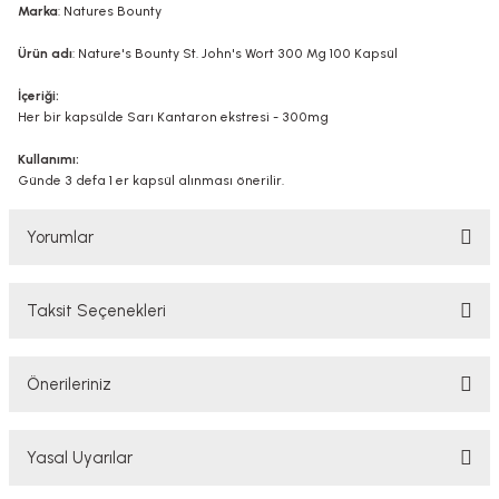
Marka
: Natures Bounty
Ürün adı
: Nature's Bounty St. John's Wort 300 Mg 100 Kapsül
İçeriği:
Her bir kapsülde Sarı Kantaron ekstresi - 300mg
Kullanımı:
Günde 3 defa 1 er kapsül alınması önerilir.
Yorumlar
Taksit Seçenekleri
Bu ürüne ilk yorumu siz yapın!
Önerileriniz
Yorum Yaz
Bu ürünün fiyat bilgisi, resim, ürün açıklamalarında ve diğer konularda
Yasal Uyarılar
yetersiz gördüğünüz noktaları öneri formunu kullanarak tarafımıza
iletebilirsiniz.