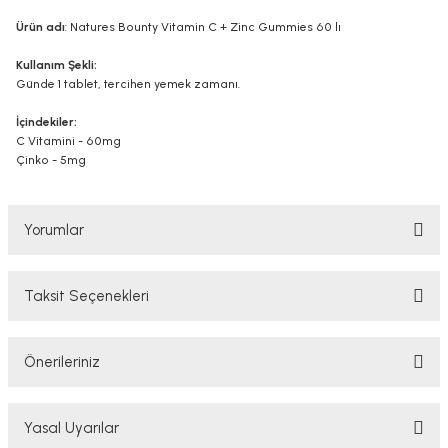
Ürün adı
: Natures Bounty Vitamin C + Zinc Gummies 60 lı
Kullanım Şekli:
Günde 1 tablet, tercihen yemek zamanı.
İçindekiler:
C Vitamini - 60mg
Çinko - 5mg
Yorumlar
Taksit Seçenekleri
Bu ürüne ilk yorumu siz yapın!
Önerileriniz
Yorum Yaz
Bu ürünün fiyat bilgisi, resim, ürün açıklamalarında ve diğer konularda
Yasal Uyarılar
yetersiz gördüğünüz noktaları öneri formunu kullanarak tarafımıza