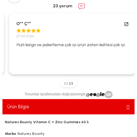
ekler
ve Sabunları
yotlar
23 yorum
e Losyonlar
sterler
O** Ç**
klar
27.04.2026
Hızlı kargo ve paketleme çok iyi ürün zaten kalitesi çok iyi
leri
Yorumlar tarafımızdan doğrulanmıştır.
Ürün Bilgisi
Natures Bounty Vitamin C + Zinc Gummies 60 lı
Marka
: Natures Bounty