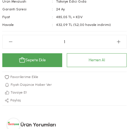
Ürün Mevzuatı
Takviye Edici Gıda
kımı
e Mendilleri
ri
Garanti Süresi
24 Ay
Fiyat
485,05 TL + KDV
llagen Cilt Bakımı
ve Emzikleri
Hijyeni
Kovucular
Havale
432,09 TL (%2,00 havale indirimi)
uları
kımı
gler
ty Collagen
ları
Sepete Ekle
Hemen Al
ar, Şekerler
ünleri
ar
ebiyotikler
rı
Fiyatı Düşünce Haber Ver
Tavsiye Et
Paylaş
e Tuzlar
ı
er
raller
i ve Nebulizatörler
Ürün Yorumları