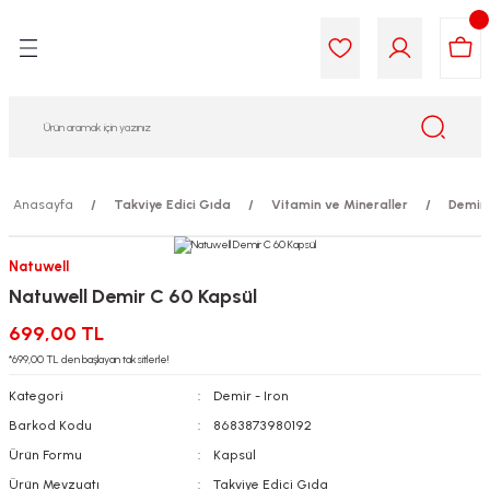
Geri Dön
Geri Dön
Geri Dön
Geri Dön
Geri Dön
Geri Dön
i Gıda
ek
am
leri
lik
sit
opolis
iyeleri
Anasayfa
Takviye Edici Gıda
Vitamin ve Mineraller
Demir 
yel ve Uçucu Yağlar
ımı
ları
r
Natuwell
Natuwell Demir C 60 Kapsül
ega 3...)
akımı
ımı
aratları
699,00 TL
ımı
on Testleri
icileri
*699,00 TL den başlayan taksitlerle!
Kategori
Demir - Iron
tleri
kımı
Barkod Kodu
8683873980192
Ürün Formu
Kapsül
iyeleri
e Temizleme
Ürün Mevzuatı
Takviye Edici Gıda