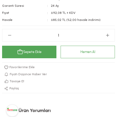
Garanti Süresi
24 Ay
kımı
e Mendilleri
ri
Fiyat
692,08 TL + KDV
llagen Cilt Bakımı
ve Emzikleri
Hijyeni
Kovucular
Havale
685,02 TL (%2,00 havale indirimi)
uları
kımı
gler
ty Collagen
ları
Sepete Ekle
Hemen Al
ar, Şekerler
ünleri
ar
ebiyotikler
rı
Fiyatı Düşünce Haber Ver
Tavsiye Et
Paylaş
e Tuzlar
ı
er
raller
i ve Nebulizatörler
Ürün Yorumları