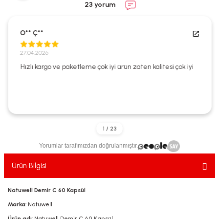
23 yorum
ekler
ve Sabunları
yotlar
e Losyonlar
sterler
O** Ç**
27.04.2026
klar
Hızlı kargo ve paketleme çok iyi ürün zaten kalitesi çok iyi
leri
Yorumlar tarafımızdan doğrulanmıştır.
Ürün Bilgisi
Natuwell Demir C 60 Kapsül
Marka
: Natuwell
Ürün adı
: Natuwell Demir C 60 Kapsül