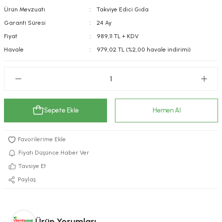
Ürün Mevzuatı
Takviye Edici Gıda
kımı
e Mendilleri
ri
Garanti Süresi
24 Ay
llagen Cilt Bakımı
ve Emzikleri
Hijyeni
Kovucular
Fiyat
989,11 TL + KDV
Havale
979,02 TL (%2,00 havale indirimi)
uları
kımı
gler
ty Collagen
ları
ar, Şekerler
ünleri
ar
Sepete Ekle
Hemen Al
ebiyotikler
rı
Fiyatı Düşünce Haber Ver
Tavsiye Et
Paylaş
e Tuzlar
ı
er
raller
i ve Nebulizatörler
Ürün Yorumları