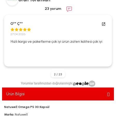
ekler
ve Sabunları
yotlar
23 yorum
e Losyonlar
sterler
O** Ç**
klar
27.04.2026
Hızlı kargo ve paketleme çok iyi ürün zaten kalitesi çok iyi
leri
Yorumlar tarafımızdan doğrulanmıştır.
Ürün Bilgisi
Natuwell Omega PS 30 Kapsül
Marka
: Natuwell