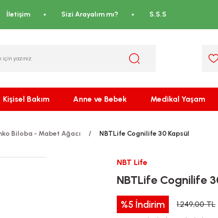
İletişim
Sizi Arayalım mı?
S.S.S
Kişisel Bakım
Anne ve Bebek
Medikal Yaşam
nko Biloba - Mabet Ağacı
NBTLife Cognilife 30 Kapsül
NBT Life
NBTLife Cognilife 
%5
İndirim
1.249,00 TL