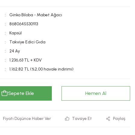
Ginko Biloba - Mabet Ağacı
8680645530913
Kapsül
Takviye Edici Gıda
24 Ay
1.236,63 TL + KDV
1.162,82 TL (%2,00 havale indirimi)
Sepete Ekle
Hemen Al
Fiyatı Düşünce Haber Ver
Tavsiye Et
Paylaş