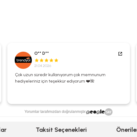
O** D**
21.04.2026
Çok uzun süredir kullanıyorum çok memnunum
hediyeleriniz için teşekkür ediyorum ❤️🌺
Yorumlar tarafımızdan doğrulanmıştır.
lar
Taksit Seçenekleri
Önerile