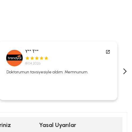
Y** T**
18.04.2026
Doktorumun tavsiyesiyle aldım. Memnunum.
riniz
Yasal Uyarılar