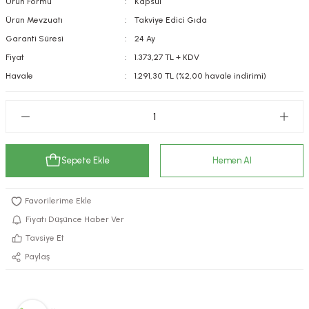
Ürün Formu
Kapsül
kımı
e Mendilleri
ri
Ürün Mevzuatı
Takviye Edici Gıda
Garanti Süresi
24 Ay
llagen Cilt Bakımı
ve Emzikleri
Hijyeni
Kovucular
Fiyat
1.373,27 TL + KDV
Havale
1.291,30 TL (%2,00 havale indirimi)
uları
kımı
gler
ty Collagen
ları
ar, Şekerler
ünleri
ar
Sepete Ekle
Hemen Al
ebiyotikler
rı
Fiyatı Düşünce Haber Ver
Tavsiye Et
e Tuzlar
ı
er
Paylaş
raller
i ve Nebulizatörler