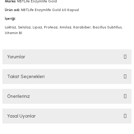
Marka
: NBTLife Enzymlife Gold
Ürün adı
: NBTLife Enzymlife Gold 60 Kapsül
İçeriği:
Laktaz, Selülaz, Lipaz, Proteaz, Amilaz, Karabiber, Bacillus Subtillus,
Vitamin B1
Yorumlar
Taksit Seçenekleri
Bu ürüne ilk yorumu siz yapın!
Önerileriniz
Yorum Yaz
Bu ürünün fiyat bilgisi, resim, ürün açıklamalarında ve diğer konularda
Yasal Uyarılar
yetersiz gördüğünüz noktaları öneri formunu kullanarak tarafımıza
iletebilirsiniz.
Görüş ve önerileriniz için teşekkür ederiz.
YASAL UYARI