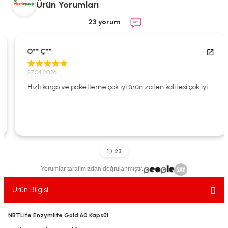
Ürün Yorumları
ekler
ve Sabunları
yotlar
23 yorum
e Losyonlar
sterler
O** Ç**
klar
27.04.2026
Hızlı kargo ve paketleme çok iyi ürün zaten kalitesi çok iyi
leri
Yorumlar tarafımızdan doğrulanmıştır.
Ürün Bilgisi
NBTLife Enzymlife Gold 60 Kapsül