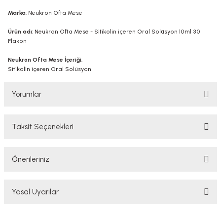
Marka
: Neukron Ofta Mese
Ürün adı
: Neukron Ofta Mese - Sitikolin içeren Oral Solüsyon 10ml 30
Flakon
Neukron Ofta Mese İçeriği
:
Sitikolin içeren Oral Solüsyon
Yorumlar
Taksit Seçenekleri
Bu ürüne ilk yorumu siz yapın!
Önerileriniz
Yorum Yaz
Bu ürünün fiyat bilgisi, resim, ürün açıklamalarında ve diğer konularda
Yasal Uyarılar
yetersiz gördüğünüz noktaları öneri formunu kullanarak tarafımıza
iletebilirsiniz.
Görüş ve önerileriniz için teşekkür ederiz.
YASAL UYARI