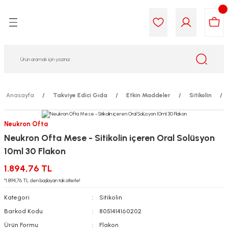
Geri Dön
Geri Dön
Geri Dön
Geri Dön
Geri Dön
Geri Dön
i Gıda
ek
am
leri
lik
sit
opolis
iyeleri
Anasayfa
Takviye Edici Gıda
Etkin Maddeler
Sitikolin
yel ve Uçucu Yağlar
ımı
ları
r
Neukron Ofta
Neukron Ofta Mese - Sitikolin içeren Oral Solüsyon
ega 3...)
akımı
ımı
aratları
10ml 30 Flakon
ımı
on Testleri
icileri
1.894,76 TL
*1.894,76 TL den başlayan taksitlerle!
tleri
kımı
Kategori
Sitikolin
Barkod Kodu
8051414160202
iyeleri
e Temizleme
Ürün Formu
Flakon