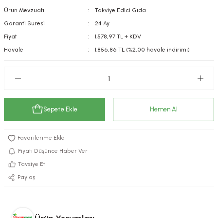
Ürün Mevzuatı
Takviye Edici Gıda
kımı
e Mendilleri
ri
Garanti Süresi
24 Ay
llagen Cilt Bakımı
ve Emzikleri
Hijyeni
Kovucular
Fiyat
1.578,97 TL + KDV
Havale
1.856,86 TL (%2,00 havale indirimi)
uları
kımı
gler
ty Collagen
ları
ar, Şekerler
ünleri
ar
Sepete Ekle
Hemen Al
ebiyotikler
rı
Fiyatı Düşünce Haber Ver
Tavsiye Et
Paylaş
e Tuzlar
ı
er
raller
i ve Nebulizatörler