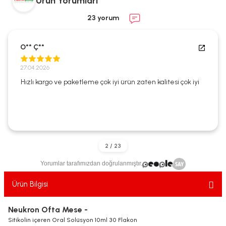
Ürün Yorumları
ekler
ve Sabunları
yotlar
23 yorum
e Losyonlar
sterler
O** Ç**
klar
27.04.2026
Hızlı kargo ve paketleme çok iyi ürün zaten kalitesi çok iyi
leri
Yorumlar tarafımızdan doğrulanmıştır.
Ürün Bilgisi
Neukron Ofta Mese -
Sitikolin içeren Oral Solüsyon 10ml 30 Flakon