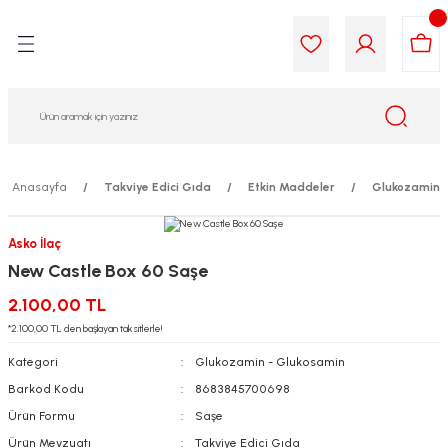
Geri Dön
Geri Dön
Geri Dön
Geri Dön
Geri Dön
Geri Dön
i Gıda
ek
am
leri
lik
sit
opolis
iyeleri
Anasayfa
Takviye Edici Gıda
Etkin Maddeler
Glukozamin 
yel ve Uçucu Yağlar
ımı
ları
r
Asko İlaç
New Castle Box 60 Saşe
ega 3...)
akımı
ımı
aratları
2.100,00 TL
ımı
on Testleri
icileri
*2.100,00 TL den başlayan taksitlerle!
Kategori
Glukozamin - Glukosamin
tleri
kımı
Barkod Kodu
8683845700698
Ürün Formu
Saşe
iyeleri
e Temizleme
Ürün Mevzuatı
Takviye Edici Gıda