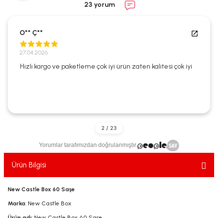
23 yorum
ekler
ve Sabunları
yotlar
e Losyonlar
sterler
O** Ç**
27.04.2026
klar
Hızlı kargo ve paketleme çok iyi ürün zaten kalitesi çok iyi
leri
Yorumlar tarafımızdan doğrulanmıştır.
Ürün Bilgisi
New Castle Box 60 Saşe
Marka
: New Castle Box
Ürün adı
: New Castle Box 60 Saşe