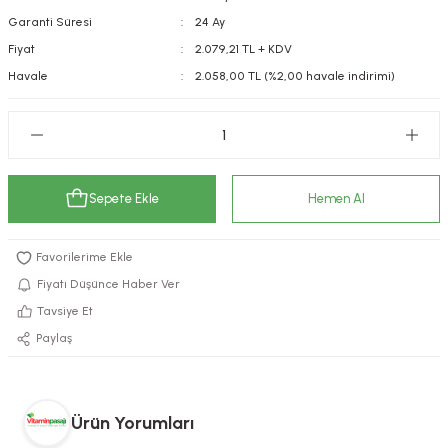
Garanti Süresi
24 Ay
kımı
e Mendilleri
ri
Fiyat
2.079,21 TL + KDV
llagen Cilt Bakımı
ve Emzikleri
Hijyeni
Kovucular
Havale
2.058,00 TL (%2,00 havale indirimi)
uları
kımı
gler
ty Collagen
ları
Sepete Ekle
Hemen Al
ar, Şekerler
ünleri
ar
ebiyotikler
rı
Fiyatı Düşünce Haber Ver
Tavsiye Et
Paylaş
e Tuzlar
ı
er
raller
i ve Nebulizatörler
Ürün Yorumları