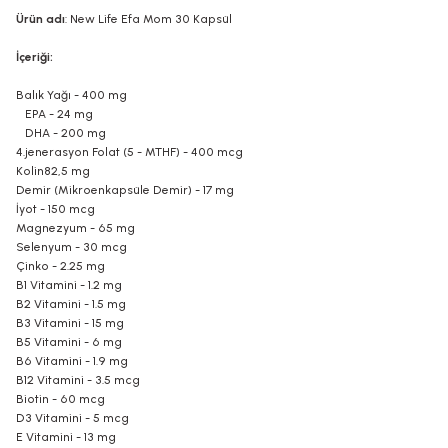
Ürün adı
: New Life Efa Mom 30 Kapsül
İçeriği:
Balık Yağı - 400 mg
EPA - 24 mg
DHA - 200 mg
4.jenerasyon Folat (5 - MTHF) - 400 mcg
Kolin
82,5 mg
Demir (Mikroenkapsüle Demir) - 17 mg
İyot - 150 mcg
Magnezyum - 65 mg
Selenyum - 30 mcg
Çinko - 2.25 mg
B1 Vitamini - 1.2 mg
B2 Vitamini - 1.5 mg
B3 Vitamini - 15 mg
B5 Vitamini - 6 mg
B6 Vitamini - 1.9 mg
B12 Vitamini - 3.5 mcg
Biotin - 60 mcg
D3 Vitamini - 5 mcg
E Vitamini - 13 mg