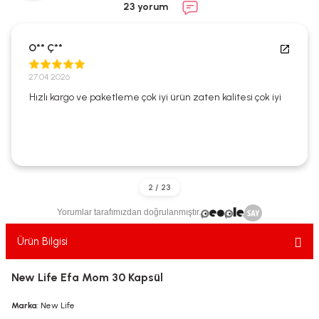
23 yorum
ekler
ve Sabunları
yotlar
e Losyonlar
sterler
O** Ç**
27.04.2026
klar
Hızlı kargo ve paketleme çok iyi ürün zaten kalitesi çok iyi
leri
Yorumlar tarafımızdan doğrulanmıştır.
Ürün Bilgisi
New Life Efa Mom 30 Kapsül
Marka
: New Life