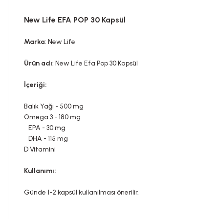
New Life EFA POP 30 Kapsül
Marka
: New Life
Ürün adı
: New Life Efa Pop 30 Kapsül
İçeriği:
Balık Yağı -
500 mg
Omega 3 -
180 mg
EPA -
30 mg
DHA -
115 mg
D Vitamini
Kullanımı:
Günde 1-2 kapsül kullanılması önerilir.