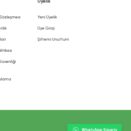
Üyelik
mek ve/veya korumak veya iyi bir durumda tutmak olan bütün
diği, önlenmesine yardımcı olduğu iddia edilemez. Kozmetik
ın sunduğu ürün etiketi, broşür gibi bilgi ve belgelere
 Sözleşmesi
Yeni Üyelik
nlik
Üye Girişi
lari
Şifremi Unuttum
litikası
Güvenliği
gulama
WhatsApp Sipariş