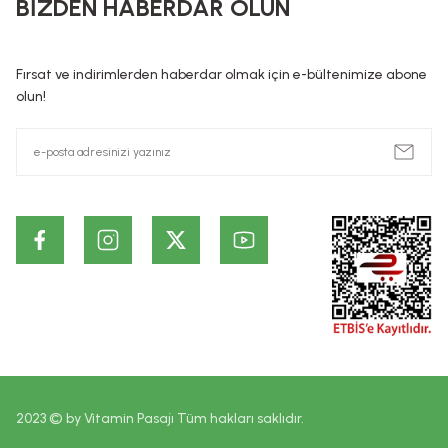
BİZDEN HABERDAR OLUN
hazırlanmış, tek veya temel amacı bu kısımları temizlemek, 
preparatlar veya maddeler şeklindedir. Kozmetik ürünlerin, Hiç 
ürünlerin cildin alt tabakalarında ve kalıcı olarak etki ettiği id
Fırsat ve indirimlerden haberdar olmak için e-bültenimize abone
dayanmaktadır. Bu bilgiler ürünlerin vaad edilen etkilerinin ke
olun!
2023 © by Vitamin Pasajı Tüm hakları saklıdır.