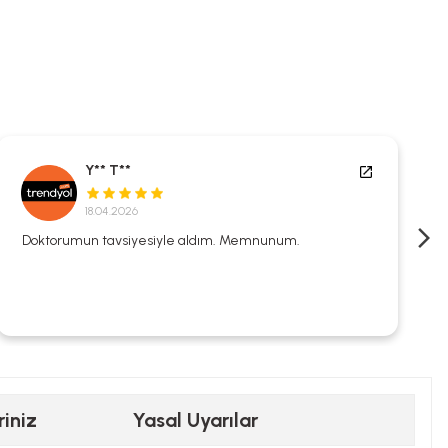
Y** T**
18.04.2026
Doktorumun tavsiyesiyle aldım. Memnunum.
riniz
Yasal Uyarılar