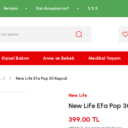
İletişim
Sizi Arayalım mı?
S.S.S
Kişisel Bakım
Anne ve Bebek
Medikal Yaşam
..)
New Life Efa Pop 30 Kapsül
New Life
New Life Efa Pop 3
399,00 TL