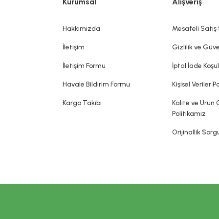
Kurumsal
Alışveriş
koku vermek, görünümünü değiştirmek ve/veya vücut kokularını düzelt
bir hastalığı tedavi ettiği, tedavisine yardımcı olduğu, hastalığı önle
dia edilemez. Sitemizde belirtilen açıklamalar, üretici, ithalatçı firmalar
Hakkımızda
Mesafeli Satış
sin olarak gerçekleşeceği ya da yan etkileri olmadığı anlamını taşımaz.
İletişim
Gizlilik ve Güve
İletişim Formu
İptal İade Koşul
Havale Bildirim Formu
Kişisel Veriler Po
Kargo Takibi
Kalite ve Ürün 
Politikamız
Orijinallik Sor