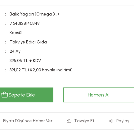
Balık Yağları (Omega 3...)
7640128140849
Kapsül
Takviye Edici Gıda
24 Ay
395,05 TL + KDV
391,02 TL (%2,00 havale indirimi)
Sepete Ekle
Hemen Al
Fiyatı Düşünce Haber Ver
Tavsiye Et
Paylaş