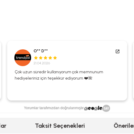
O** D**
21.04.2026
Çok uzun süredir kullanıyorum çok memnunum
hediyeleriniz için teşekkür ediyorum ❤️🌺
Yorumlar tarafımızdan doğrulanmıştır.
lar
Taksit Seçenekleri
Önerile