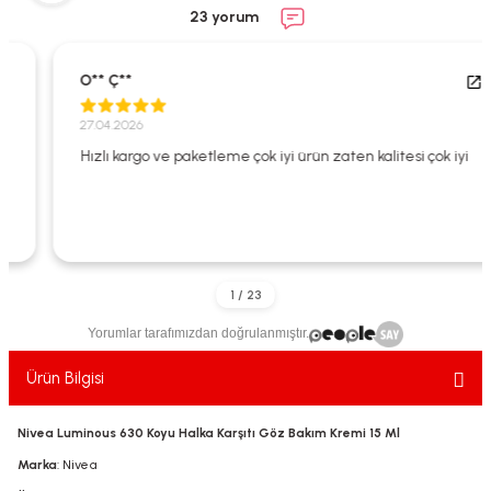
23 yorum
ekler
ve Sabunları
yotlar
e Losyonlar
sterler
O** Ç**
klar
27.04.2026
Hızlı kargo ve paketleme çok iyi ürün zaten kalitesi çok iyi
leri
Yorumlar tarafımızdan doğrulanmıştır.
Ürün Bilgisi
Nivea Luminous 630 Koyu Halka Karşıtı Göz Bakım Kremi 15 Ml
Marka
: Nivea