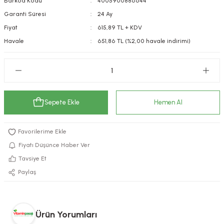
Barkod Kodu
4005900886644
kımı
e Mendilleri
ri
Garanti Süresi
24 Ay
Fiyat
615,89 TL + KDV
llagen Cilt Bakımı
ve Emzikleri
Hijyeni
Kovucular
Havale
651,86 TL (%2,00 havale indirimi)
uları
kımı
gler
ty Collagen
ları
Sepete Ekle
Hemen Al
ar, Şekerler
ünleri
ar
ebiyotikler
rı
Fiyatı Düşünce Haber Ver
Tavsiye Et
Paylaş
e Tuzlar
ı
er
raller
i ve Nebulizatörler
Ürün Yorumları