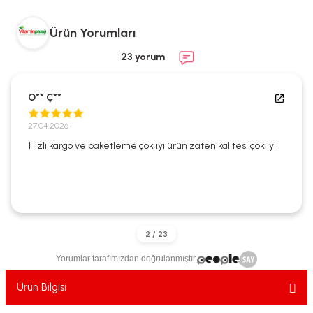
ekler
ve Sabunları
yotlar
Ürün Yorumları
e Losyonlar
sterler
23 yorum
klar
O** Ç**
27.04.2026
Hızlı kargo ve paketleme çok iyi ürün zaten kalitesi çok iyi
leri
Yorumlar tarafımızdan doğrulanmıştır.
Ürün Bilgisi