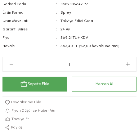
Barkod Kodu
8682835647197
kımı
e Mendilleri
ri
Ürün Formu
Sprey
Ürün Mevzuatı
Takviye Edici Gıda
llagen Cilt Bakımı
ve Emzikleri
Hijyeni
Kovucular
Garanti Süresi
24 Ay
uları
kımı
gler
Fiyat
569,21 TL + KDV
Havale
563,40 TL (%2,00 havale indirimi)
ty Collagen
ları
ar, Şekerler
ünleri
ar
ebiyotikler
rı
Sepete Ekle
Hemen Al
Fiyatı Düşünce Haber Ver
e Tuzlar
ı
er
Tavsiye Et
Paylaş
raller
i ve Nebulizatörler