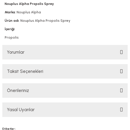
Nouplus Alpha Propolis Sprey
Marka
: Nouplus Alpha
Ürün adı
: Nouplus Alpha Propolis Sprey
İçeriği
:
Propolis
Yorumlar
Taksit Seçenekleri
Bu ürüne ilk yorumu siz yapın!
Önerileriniz
Yorum Yaz
Bu ürünün fiyat bilgisi, resim, ürün açıklamalarında ve diğer konularda
Yasal Uyarılar
yetersiz gördüğünüz noktaları öneri formunu kullanarak tarafımıza
iletebilirsiniz.
Görüş ve önerileriniz için teşekkür ederiz.
YASAL UYARI
Etiketler :