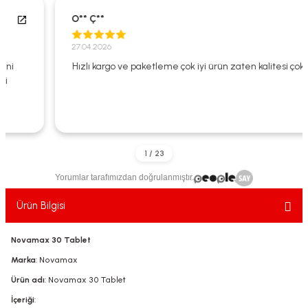
ekler
ve Sabunları
yotlar
O** Ç**
e Losyonlar
sterler
27.04.2026
Hızlı kargo ve paketleme çok iyi ürün zaten kalitesi çok iyi
klar
Yorumlar tarafımızdan doğrulanmıştır.
leri
Ürün Bilgisi
Novamax 30 Tablet
Marka
: Novamax
Ürün adı
: Novamax 30 Tablet
İçeriği
: