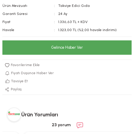
Ürün Mevzuatı
Takviye Edici Gıda
kımı
e Mendilleri
ri
Garanti Süresi
24 Ay
llagen Cilt Bakımı
ve Emzikleri
Hijyeni
Kovucular
Fiyat
1.336,63 TL + KDV
Havale
1.323,00 TL (%2,00 havale indirimi)
uları
kımı
gler
Gelince Haber Ver
ty Collagen
ları
ar, Şekerler
ünleri
ar
Fiyatı Düşünce Haber Ver
ebiyotikler
rı
Tavsiye Et
Paylaş
e Tuzlar
ı
er
Ürün Yorumları
raller
i ve Nebulizatörler
23 yorum