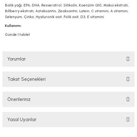
Balık yağı, EPA, DHA, Resveratrol, Sitikolin, Koenzim Q10, Makui ekstratı,
Billberry ekstratı, Astaksantin, Zeaksantin, Lutein, C vitamini, A vitamini,
Selenyum, Çinko, Hyaluronik asit, Folik asit, D3, E vitamini
Kullanımı
:
Günde 1 tablet
Yorumlar
Taksit Seçenekleri
Bu ürüne ilk yorumu siz yapın!
Önerileriniz
Yorum Yaz
Bu ürünün fiyat bilgisi, resim, ürün açıklamalarında ve diğer konularda
Yasal Uyarılar
yetersiz gördüğünüz noktaları öneri formunu kullanarak tarafımıza
iletebilirsiniz.
Görüş ve önerileriniz için teşekkür ederiz.
YASAL UYARI