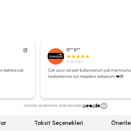
O** D**
21.04.2026
Çok uzun süredir kullanıyorum çok memnunum
hediyeleriniz için teşekkür ediyorum ❤️🌺
Yorumlar tarafımızdan doğrulanmıştır.
lar
Taksit Seçenekleri
Önerile