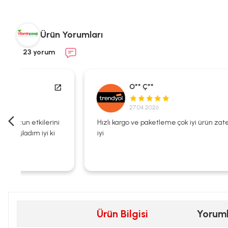
Ürün Yorumları
23 yorum
O** Ç**
27.04.2026
i
Hızlı kargo ve paketleme çok iyi ürün zaten kalitesi çok
iyi
Ürün Bilgisi
Yorum