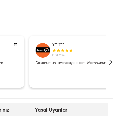
Y** T**
18.04.2026
Doktorumun tavsiyesiyle aldım. Memnunum.
riniz
Yasal Uyarılar