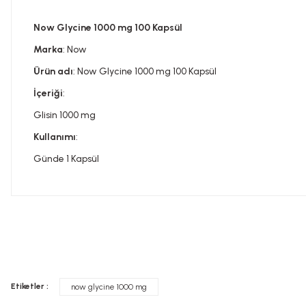
Now Glycine 1000 mg 100 Kapsül
Marka
: Now
Ürün adı
: Now Glycine 1000 mg 100 Kapsül
İçeriği
:
Glisin 1000 mg
Kullanımı
:
Günde 1 Kapsül
Bu ürünün fiyat bilgisi, resim, ürün açıklamalarında ve diğer konula
Görüş ve önerileriniz için teşekkür ederiz.
Tavsiye edilen günlük kullanım dozunu aşmayınız. Takviye edi
Ürün resmi kalitesiz, bozuk veya görüntülenemiyor.
doktorunuza başvurunuz. Çocukların ulaşamayacağı yerlerde s
Etiketler :
now glycine 1000 mg
Ürün açıklamasında eksik bilgiler bulunuyor.
İLAÇ DEĞİLDİR.