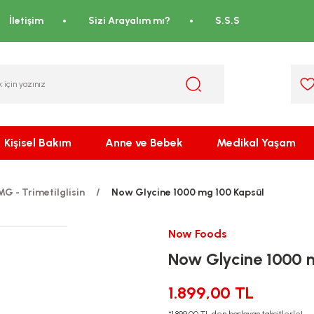
İletişim
Sizi Arayalım mı?
S.S.S
Kişisel Bakım
Anne ve Bebek
Medikal Yaşam
G - Trimetilglisin
Now Glycine 1000 mg 100 Kapsül
Now Foods
Now Glycine 1000 
1.899,00 TL