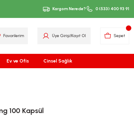
Kargom Nerede?
0 (533) 400 93 91
Favorilerim
Üye Girişi
/
Kayıt Ol
Sepet
Ev ve Ofis
Cinsel Sağlık
mg 100 Kapsül