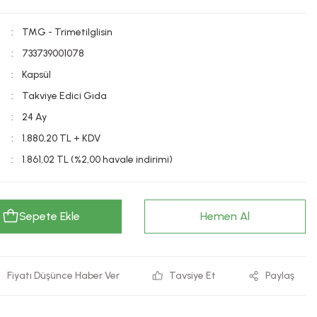
TMG - Trimetilglisin
733739001078
Kapsül
Takviye Edici Gıda
24 Ay
1.880,20 TL + KDV
1.861,02 TL (%2,00 havale indirimi)
Sepete Ekle
Hemen Al
Fiyatı Düşünce Haber Ver
Tavsiye Et
Paylaş