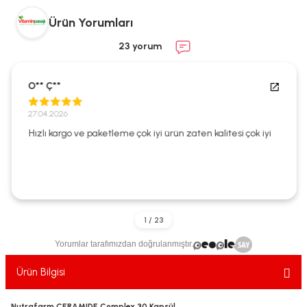
ekler
ve Sabunları
yotlar
Ürün Yorumları
e Losyonlar
sterler
23 yorum
klar
O** Ç**
27.04.2026
Hızlı kargo ve paketleme çok iyi ürün zaten kalitesi çok iyi
leri
Yorumlar tarafımızdan doğrulanmıştır.
Ürün Bilgisi
Nutrafarm CERAMIDE Complex 30 Kapsül