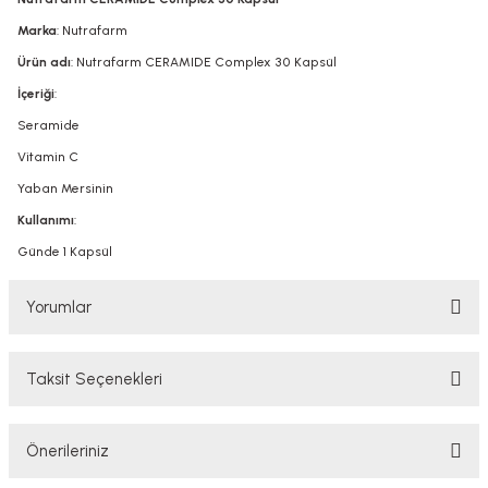
Marka
: Nutrafarm
Ürün adı
: Nutrafarm CERAMIDE Complex 30 Kapsül
İçeriği
:
Seramide
Vitamin C
Yaban Mersinin
Kullanımı
:
Günde 1 Kapsül
Yorumlar
Taksit Seçenekleri
Bu ürüne ilk yorumu siz yapın!
Önerileriniz
Yorum Yaz