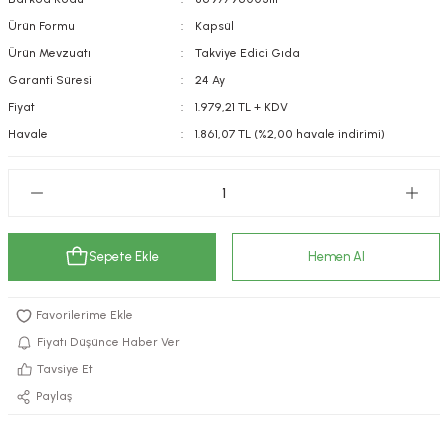
kımı
e Mendilleri
ri
Ürün Formu
Kapsül
Ürün Mevzuatı
Takviye Edici Gıda
llagen Cilt Bakımı
ve Emzikleri
Hijyeni
Kovucular
Garanti Süresi
24 Ay
Fiyat
1.979,21 TL + KDV
uları
kımı
gler
Havale
1.861,07 TL (%2,00 havale indirimi)
ty Collagen
ları
ar, Şekerler
ünleri
ar
Sepete Ekle
Hemen Al
ebiyotikler
rı
Fiyatı Düşünce Haber Ver
e Tuzlar
ı
er
Tavsiye Et
Paylaş
raller
i ve Nebulizatörler