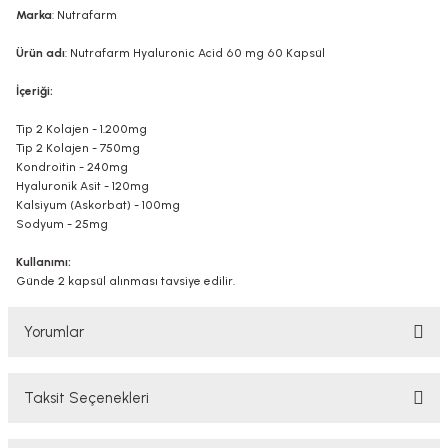
Marka
: Nutrafarm
Ürün adı
: Nutrafarm Hyaluronic Acid 60 mg 60 Kapsül
İçeriği:
Tip 2 Kolajen - 1.200mg
Tip 2 Kolajen - 750mg
Kondroitin - 240mg
Hyaluronik Asit - 120mg
Kalsiyum (Askorbat) - 100mg
Sodyum - 25mg
Kullanımı:
Günde 2 kapsül alınması tavsiye edilir.
Yorumlar
Taksit Seçenekleri
Bu ürüne ilk yorumu siz yapın!