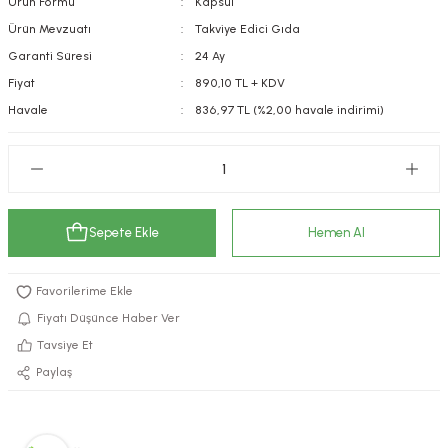
Ürün Formu
Kapsül
kımı
e Mendilleri
ri
Ürün Mevzuatı
Takviye Edici Gıda
Garanti Süresi
24 Ay
llagen Cilt Bakımı
ve Emzikleri
Hijyeni
Kovucular
Fiyat
890,10 TL + KDV
Havale
836,97 TL (%2,00 havale indirimi)
uları
kımı
gler
ty Collagen
ları
ar, Şekerler
ünleri
ar
Sepete Ekle
Hemen Al
ebiyotikler
rı
Fiyatı Düşünce Haber Ver
Tavsiye Et
e Tuzlar
ı
er
Paylaş
raller
i ve Nebulizatörler