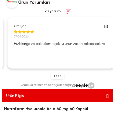
Ürün Yorumları
ekler
ve Sabunları
yotlar
23 yorum
e Losyonlar
sterler
O** Ç**
klar
27.04.2026
Hızlı kargo ve paketleme çok iyi ürün zaten kalitesi çok iyi
leri
Yorumlar tarafımızdan doğrulanmıştır.
Ürün Bilgisi
Nutrafarm Hyaluronic Acid 60 mg 60 Kapsül