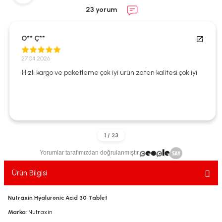
ekler
ve Sabunları
yotlar
23 yorum
e Losyonlar
sterler
O** Ç**
klar
27.04.2026
Hızlı kargo ve paketleme çok iyi ürün zaten kalitesi çok iyi
leri
Yorumlar tarafımızdan doğrulanmıştır.
Ürün Bilgisi
Nutraxin Hyaluronic Acid 30 Tablet
Marka
: Nutraxin