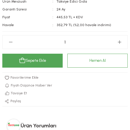
Ürün Mevzuatı
Takviye Edici Gıda
kımı
e Mendilleri
ri
Garanti Süresi
24 Ay
Fiyat
445,53 TL + KDV
llagen Cilt Bakımı
ve Emzikleri
Hijyeni
Kovucular
Havale
352,79 TL (%2,00 havale indirimi)
uları
kımı
gler
ty Collagen
ları
Sepete Ekle
Hemen Al
ar, Şekerler
ünleri
ar
ebiyotikler
rı
Fiyatı Düşünce Haber Ver
Tavsiye Et
Paylaş
e Tuzlar
ı
er
raller
i ve Nebulizatörler
Ürün Yorumları