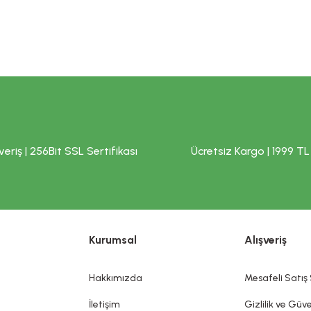
ci gıdalar normal beslenmenin yerine geçemez. Hamilelik ve emzirme dö
aklayınız.
Yorum Yaz
lmaz. Tavsiye edilen tüketim tarihi (TETT) ve parti numarası ambalaj ü
sağlık kuruluşuna başvurunuz. Yönetmelik gereği, internet üzerinden sat
veriş | 256Bit SSL Sertifikası
Ücretsiz Kargo | 1999 TL
si yasaktır. Bu nedenle; sitemizde satışı gerçekleştirilen ürünlere ilişkin,
e olduğu şeklinde beyanlara yer verilmemektedir. Site içerisinde ve/vey
urunuz.
Gönder
RMOKOZMETİK ÜRÜNLERİNDE TANITIM VE SAĞLIK BEYANI İLE İLGİL
rnaklar, kıllar, saçlar, dudaklar ve dış genital organlar gibi değişik 
Kurumsal
Alışveriş
koku vermek, görünümünü değiştirmek ve/veya vücut kokularını düzelt
bir hastalığı tedavi ettiği, tedavisine yardımcı olduğu, hastalığı önle
dia edilemez. Sitemizde belirtilen açıklamalar, üretici, ithalatçı firmalar
Hakkımızda
Mesafeli Satış
sin olarak gerçekleşeceği ya da yan etkileri olmadığı anlamını taşımaz.
İletişim
Gizlilik ve Güve