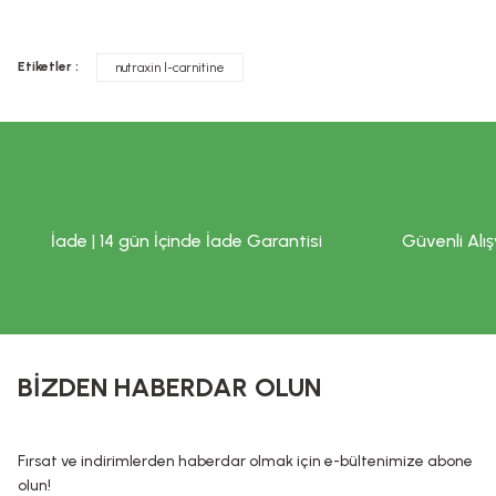
Tavsiye edilen günlük kullanım dozunu aşmayınız. Takviye edi
Ürün resmi kalitesiz, bozuk veya görüntülenemiyor.
doktorunuza başvurunuz. Çocukların ulaşamayacağı yerlerde s
Etiketler :
nutraxin l-carnitine
Ürün açıklamasında eksik bilgiler bulunuyor.
İLAÇ DEĞİLDİR.
Ürün bilgilerinde hatalar bulunuyor.
Hastalıkların önlenmesi veya tedavi edilmesi amacıyla kullanı
Ürün fiyatı diğer sitelerden daha pahalı.
Saklama koşulları
:
Bu ürüne benzer farklı alternatifler olmalı.
Serin ve kuru yerde saklayınız.
Beklenmeyen herhangi bir yan etkide doktorunuza ya da en yakın 
İade | 14 gün İçinde İade Garantisi
Güvenli Alış
yanıltıcı, eksik ve kamu sağlığını bozucu nitelikte bilgiler içerme
ettiği ya da tedavisine yardımcı olduğu ve/veya ilaç niteliğind
Sağlık sorunlarınız ve tedavisi için mutlaka doktorunuza başv
KOZMETİK / DE
Kozmetik / Dermokozmetik ürünleri: İnsan vücudunun epiderma, tı
BİZDEN HABERDAR OLUN
hazırlanmış, tek veya temel amacı bu kısımları temizlemek, 
preparatlar veya maddeler şeklindedir. Kozmetik ürünlerin, Hiç 
ürünlerin cildin alt tabakalarında ve kalıcı olarak etki ettiği id
Fırsat ve indirimlerden haberdar olmak için e-bültenimize abone
dayanmaktadır. Bu bilgiler ürünlerin vaad edilen etkilerinin ke
olun!