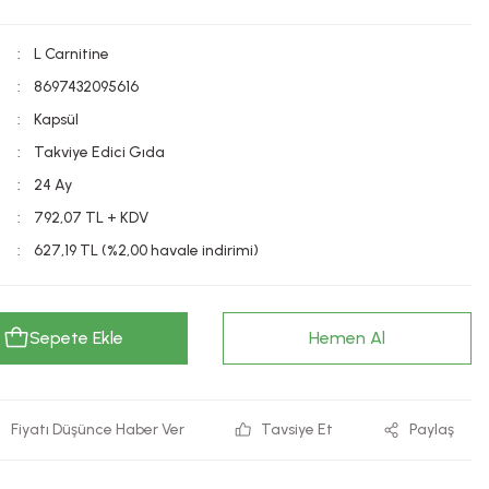
L Carnitine
8697432095616
Kapsül
Takviye Edici Gıda
24 Ay
792,07 TL + KDV
627,19 TL (%2,00 havale indirimi)
Sepete Ekle
Hemen Al
Fiyatı Düşünce Haber Ver
Tavsiye Et
Paylaş