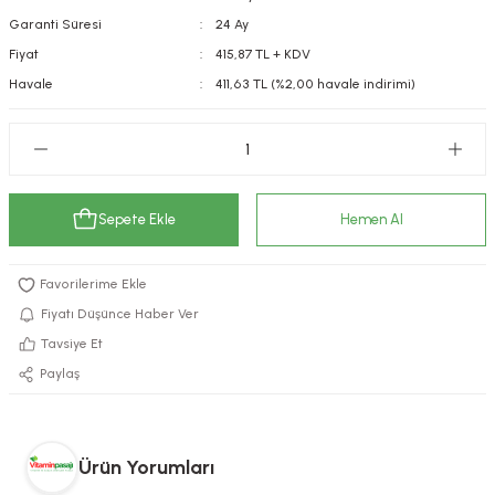
Garanti Süresi
24 Ay
kımı
e Mendilleri
ri
Fiyat
415,87 TL + KDV
llagen Cilt Bakımı
ve Emzikleri
Hijyeni
Kovucular
Havale
411,63 TL (%2,00 havale indirimi)
uları
kımı
gler
ty Collagen
ları
Sepete Ekle
Hemen Al
ar, Şekerler
ünleri
ar
ebiyotikler
rı
Fiyatı Düşünce Haber Ver
Tavsiye Et
Paylaş
e Tuzlar
ı
er
raller
i ve Nebulizatörler
Ürün Yorumları