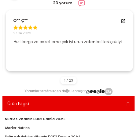
23 yorum
ekler
ve Sabunları
yotlar
e Losyonlar
sterler
O** Ç**
27.04.2026
klar
Hızlı kargo ve paketleme çok iyi ürün zaten kalitesi çok iyi
leri
Yorumlar tarafımızdan doğrulanmıştır.
Ürün Bilgisi
Nutries Vitamin D3K2 Damla 20ML
Marka
: Nutries
Ürün adı
:Nutries Vitamin D3K2 Damla 20ML