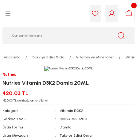
Geri Dön
Geri Dön
Geri Dön
Geri Dön
Geri Dön
Geri Dön
i Gıda
ek
am
leri
lik
sit
opolis
iyeleri
Anasayfa
Takviye Edici Gıda
Vitamin ve Mineraller
Vitam
yel ve Uçucu Yağlar
ımı
ları
r
Nutries
Nutries Vitamin D3K2 Damla 20ML
ega 3...)
akımı
ımı
aratları
420,03 TL
ımı
on Testleri
icileri
*420,03 TL den başlayan taksitlerle!
Kategori
Vitamin D3K2
tleri
kımı
Barkod Kodu
8682495202071
Ürün Formu
Damla
iyeleri
e Temizleme
Ürün Mevzuatı
Takviye Edici Gıda