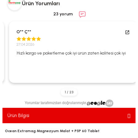
Ürün Yorumları
ekler
ve Sabunları
yotlar
23 yorum
e Losyonlar
sterler
O** Ç**
klar
27.04.2026
Hızlı kargo ve paketleme çok iyi ürün zaten kalitesi çok iyi
leri
Yorumlar tarafımızdan doğrulanmıştır.
Ürün Bilgisi
Ocean Extramag Magnezyum Malat + P5P 60 Tablet