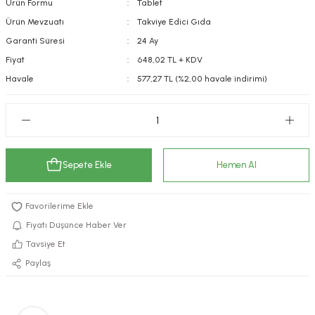
Ürün Formu
Tablet
kımı
e Mendilleri
ri
Ürün Mevzuatı
Takviye Edici Gıda
Garanti Süresi
24 Ay
llagen Cilt Bakımı
ve Emzikleri
Hijyeni
Kovucular
Fiyat
648,02 TL + KDV
Havale
577,27 TL (%2,00 havale indirimi)
uları
kımı
gler
ty Collagen
ları
ar, Şekerler
ünleri
ar
Sepete Ekle
Hemen Al
ebiyotikler
rı
Fiyatı Düşünce Haber Ver
Tavsiye Et
e Tuzlar
ı
er
Paylaş
raller
i ve Nebulizatörler