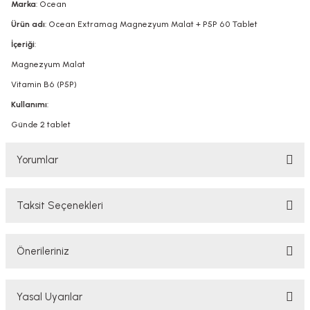
Marka
: Ocean
Ürün adı
: Ocean Extramag Magnezyum Malat + P5P 60 Tablet
İçeriği
:
Magnezyum Malat
Vitamin B6 (P5P)
Kullanımı
:
Günde 2 tablet
Yorumlar
Taksit Seçenekleri
Bu ürüne ilk yorumu siz yapın!
Önerileriniz
Yorum Yaz
Bu ürünün fiyat bilgisi, resim, ürün açıklamalarında ve diğer konularda
Yasal Uyarılar
yetersiz gördüğünüz noktaları öneri formunu kullanarak tarafımıza