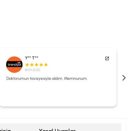
Y** T**
18.04.2026
Doktorumun tavsiyesiyle aldım. Memnunum.