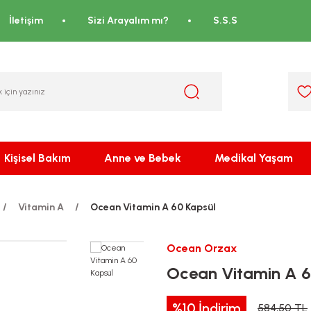
İletişim
Sizi Arayalım mı?
S.S.S
Kişisel Bakım
Anne ve Bebek
Medikal Yaşam
Vitamin A
Ocean Vitamin A 60 Kapsül
Ocean Orzax
Ocean Vitamin A 6
%10
İndirim
584,50 TL