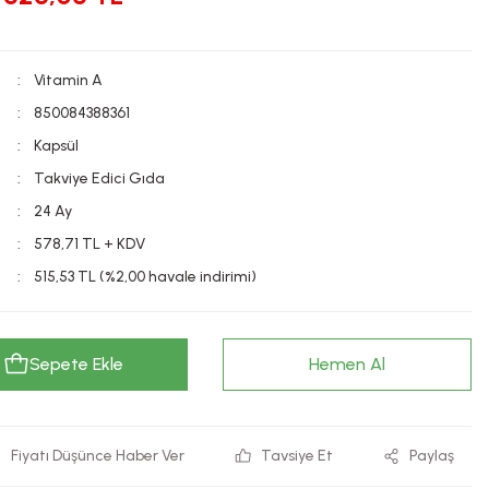
Vitamin A
850084388361
Kapsül
Takviye Edici Gıda
24 Ay
578,71 TL + KDV
515,53 TL (%2,00 havale indirimi)
Sepete Ekle
Hemen Al
Fiyatı Düşünce Haber Ver
Tavsiye Et
Paylaş