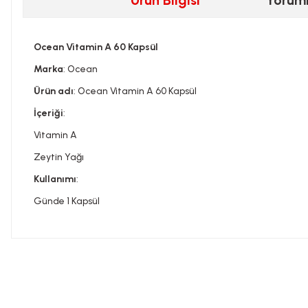
Ürün Bilgisi
Yorum
Ocean Vitamin A 60 Kapsül
Marka
: Ocean
Ürün adı
: Ocean Vitamin A 60 Kapsül
İçeriği
:
Vitamin A
Zeytin Yağı
Kullanımı
:
Günde 1 Kapsül
Bu ürünün fiyat bilgisi, resim, ürün açıklamalarında ve diğer konula
Görüş ve önerileriniz için teşekkür ederiz.
Tavsiye edilen günlük kullanım dozunu aşmayınız. Takviye edi