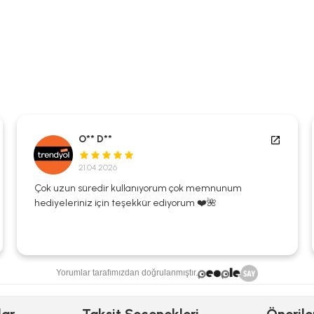
O** D**
21.04.2026
Çok uzun süredir kullanıyorum çok memnunum
hediyeleriniz için teşekkür ediyorum ❤️🌺
Yorumlar tarafımızdan doğrulanmıştır.