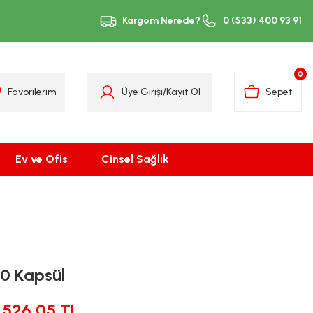
Kargom Nerede?
0 (533) 400 93 91
0
Favorilerim
Üye Girişi
/
Kayıt Ol
Sepet
Ev ve Ofis
Cinsel Sağlık
0 Kapsül
526,05 TL