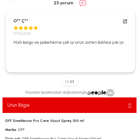
23 yorum
ekler
ve Sabunları
yotlar
e Losyonlar
sterler
O** Ç**
27.04.2026
klar
Hızlı kargo ve paketleme çok iyi ürün zaten kalitesi çok iyi
leri
Yorumlar tarafımızdan doğrulanmıştır.
Ürün Bilgisi
OFF Sinekkovar Pro Care Vücut Sprey 100 ml
Marka
: OFF
Ürün adı
: OFF Sinekkovar Pro Care Vücut Sprey 100 ml