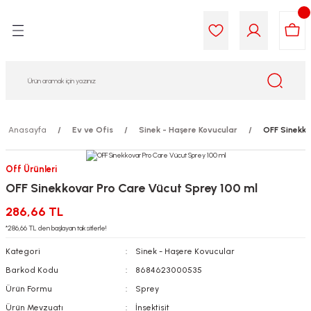
Geri Dön
Geri Dön
Geri Dön
Geri Dön
Geri Dön
Geri Dön
i Gıda
ek
am
leri
lik
sit
opolis
iyeleri
Anasayfa
Ev ve Ofis
Sinek - Haşere Kovucular
OFF Sinekko
yel ve Uçucu Yağlar
ımı
ları
r
Off Ürünleri
OFF Sinekkovar Pro Care Vücut Sprey 100 ml
ega 3...)
akımı
ımı
aratları
286,66 TL
ımı
on Testleri
icileri
*286,66 TL den başlayan taksitlerle!
Kategori
Sinek - Haşere Kovucular
tleri
kımı
Barkod Kodu
8684623000535
Ürün Formu
Sprey
iyeleri
e Temizleme
Ürün Mevzuatı
İnsektisit