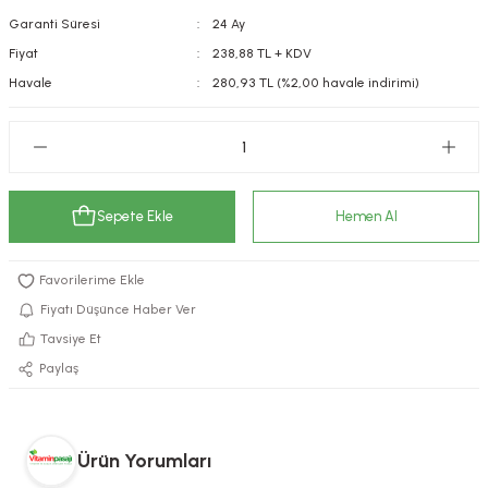
Garanti Süresi
24 Ay
kımı
e Mendilleri
ri
Fiyat
238,88 TL + KDV
llagen Cilt Bakımı
ve Emzikleri
Hijyeni
Kovucular
Havale
280,93 TL (%2,00 havale indirimi)
uları
kımı
gler
ty Collagen
ları
Sepete Ekle
Hemen Al
ar, Şekerler
ünleri
ar
ebiyotikler
rı
Fiyatı Düşünce Haber Ver
Tavsiye Et
Paylaş
e Tuzlar
ı
er
raller
i ve Nebulizatörler
Ürün Yorumları