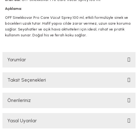
Açıklama
:
OFF Sinekkovar Pro Care Vücut Sprey 100 ml, etkili formülüyle sinek ve
böcekleri uzak tutar. Hafif yapısı cilde zarar vermez, uzun süre koruma
sağlar. Seyahatler ve açık hava aktiviteleri için ideal, rahat ve pratik
kullanım sunar. Doğal his ve ferah koku sağlar.
Yorumlar
Taksit Seçenekleri
Bu ürüne ilk yorumu siz yapın!
Önerileriniz
Yorum Yaz
Bu ürünün fiyat bilgisi, resim, ürün açıklamalarında ve diğer konularda
Yasal Uyarılar
yetersiz gördüğünüz noktaları öneri formunu kullanarak tarafımıza
iletebilirsiniz.
Görüş ve önerileriniz için teşekkür ederiz.
YASAL UYARI