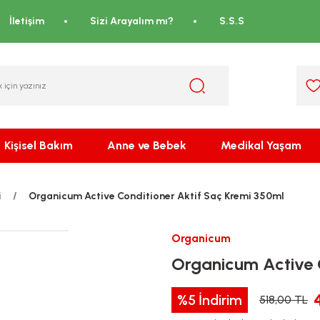
İletişim
Sizi Arayalım mı?
S.S.S
Kişisel Bakım
Anne ve Bebek
Medikal Yaşam
i
Organicum Active Conditioner Aktif Saç Kremi 350ml
Organicum
Organicum Active 
%5
İndirim
518,00 TL