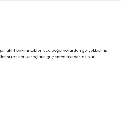
ğun aktif bakımı kökten uca doğal yollardan gerçekleştirir.
llerini tazeler ve saçların güçlenmesine destek olur.
ilirsiniz.