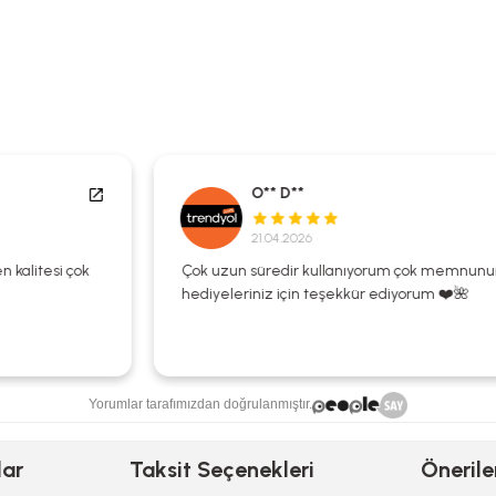
O** D**
21.04.2026
Çok uzun süredir kullanıyorum çok memnunum
hediyeleriniz için teşekkür ediyorum ❤️🌺
Yorumlar tarafımızdan doğrulanmıştır.
lar
Taksit Seçenekleri
Önerile