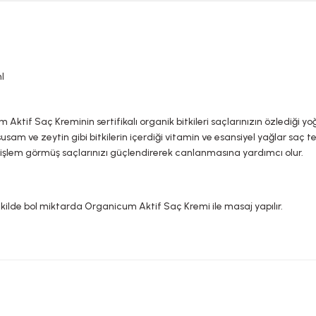
l
ktif Saç Kreminin sertifikalı organik bitkileri saçlarınızın özlediği yo
sam ve zeytin gibi bitkilerin içerdiği vitamin ve esansiyel yağlar saç te
ve işlem görmüş saçlarınızı güçlendirerek canlanmasına yardımcı olur.
ekilde bol miktarda Organicum Aktif Saç Kremi ile masaj yapılır.
YASAL UYARI
rda yetersiz gördüğünüz noktaları öneri formunu kullanarak tarafımıza ileteb
Bu ürüne ilk yorumu siz yapın!
TAKVİYE EDİCİ GIDALAR HAKKINDA UYARI