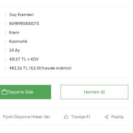
Saç Kremleri
8698985830075
Krem
Kozmatik
24 Ay
431,67 TL + KDV
482,26 TL (%2,00 havale indirimi)
Sepete Ekle
Hemen Al
Fiyatı Düşünce Haber Ver
Tavsiye Et
Paylaş