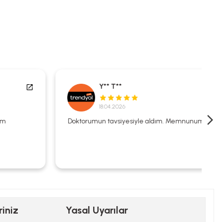
Y** T**
18.04.2026
Doktorumun tavsiyesiyle aldım. Memnunum.
riniz
Yasal Uyarılar