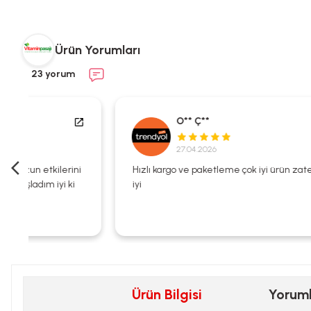
Ürün Yorumları
23 yorum
O** Ç**
27.04.2026
i
Hızlı kargo ve paketleme çok iyi ürün zaten kalitesi çok
iyi
Ürün Bilgisi
Yorum