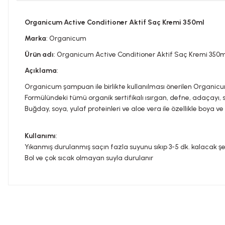
Organicum Active Conditioner Aktif Saç Kremi 350ml
Marka
: Organicum
Ürün adı
: Organicum Active Conditioner Aktif Saç Kremi 350m
Açıklama
:
Organicum şampuan ile birlikte kullanılması önerilen Organicum A
Formülündeki tümü organik sertifikalı ısırgan, defne, adaçayı, su
Buğday, soya, yulaf proteinleri ve aloe vera ile özellikle boya 
Kullanımı
:
Yıkanmış durulanmış saçın fazla suyunu sıkıp 3-5 dk. kalacak ş
Bol ve çok sıcak olmayan suyla durulanır
Bu ürünün fiyat bilgisi, resim, ürün açıklamalarında ve diğer konula
Görüş ve önerileriniz için teşekkür ederiz.