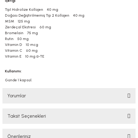
İçeriği
:
Tip1 Hidrolize Kollajen 40 mg
Doğası Değiştirilmemiş Tip 2 Kollajen 40 mg
MSM 125 mg
Zerdeçal Ekstresi 60 mg
Bromelain 75 mg
Rutin 50 mg
Vitamin D 10 mcg
Vitamin C 60 mg
Vitamin E 10 mg α-TE
Kullanımı
:
Günde 1 kapsül.
Yorumlar
Taksit Seçenekleri
Bu ürüne ilk yorumu siz yapın!
Önerileriniz