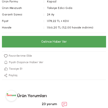
Ürün Formu
Kapsül
kımı
e Mendilleri
ri
Ürün Mevzuatı
Takviye Edici Gıda
Garanti Süresi
24 Ay
llagen Cilt Bakımı
ve Emzikleri
Hijyeni
Kovucular
Fiyat
1.178,22 TL + KDV
Havale
1.166,20 TL (%2,00 havale indirimi)
uları
kımı
gler
ty Collagen
ları
Gelince Haber Ver
ar, Şekerler
ünleri
ar
Fiyatı Düşünce Haber Ver
ebiyotikler
rı
Tavsiye Et
Paylaş
e Tuzlar
ı
er
Ürün Yorumları
raller
i ve Nebulizatörler
23 yorum