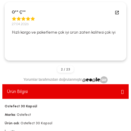
ekler
ve Sabunları
yotlar
O** Ç**
e Losyonlar
sterler
27.04.2026
Hızlı kargo ve paketleme çok iyi ürün zaten kalitesi çok iyi
klar
leri
Yorumlar tarafımızdan doğrulanmıştır.
Ürün Bilgisi
Ostefect 30 Kapsül
Marka
: Ostefect
Ürün adı
: Ostefect 30 Kapsül