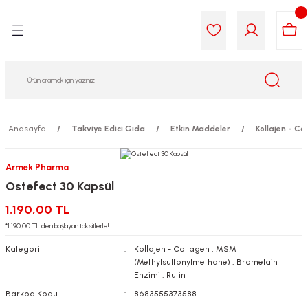
Geri Dön
Geri Dön
Geri Dön
Geri Dön
Geri Dön
Geri Dön
i Gıda
ek
am
leri
lik
sit
opolis
iyeleri
Anasayfa
Takviye Edici Gıda
Etkin Maddeler
Kollajen - Co
yel ve Uçucu Yağlar
ımı
ları
r
Armek Pharma
Ostefect 30 Kapsül
ega 3...)
akımı
ımı
aratları
1.190,00 TL
ımı
on Testleri
icileri
*1.190,00 TL den başlayan taksitlerle!
Kategori
Kollajen - Collagen
,
MSM
tleri
kımı
(Methylsulfonylmethane)
,
Bromelain
Enzimi
,
Rutin
iyeleri
e Temizleme
Barkod Kodu
8683555373588