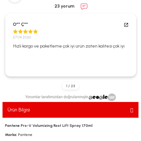
ekler
ve Sabunları
yotlar
23 yorum
e Losyonlar
sterler
O** Ç**
klar
27.04.2026
Hızlı kargo ve paketleme çok iyi ürün zaten kalitesi çok iyi
leri
Yorumlar tarafımızdan doğrulanmıştır.
Ürün Bilgisi
Pantene Pro-V Volumizing Root Lift Spray 170ml
Marka
: Pantene