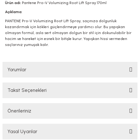
Ürün adı
: Pantene Pro-V Volumizing Root Lift Spray 170ml
Açıklama
:
PANTENE Pro-V Volumizing Root Lift Spray, saçınıza dolgunluk
kazandırmak için kökleri güçlendirmeye yardımcı olur. Bu yapışkan
olmayan formül, asla sert olmayan dolgun bir stil için dokunulabilir bir
hacim ve hareket için esnek bir bitişle kurur. Yapışkan hissi vermeden
saçlarınız yumuşak kalır.
Yorumlar
Taksit Seçenekleri
Bu ürüne ilk yorumu siz yapın!
Önerileriniz
Yorum Yaz
Bu ürünün fiyat bilgisi, resim, ürün açıklamalarında ve diğer konularda
Yasal Uyarılar
yetersiz gördüğünüz noktaları öneri formunu kullanarak tarafımıza
iletebilirsiniz.