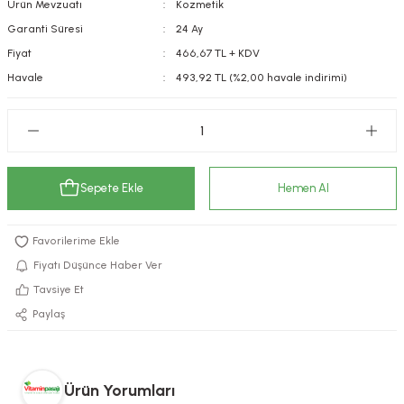
Ürün Mevzuatı
Kozmetik
kımı
e Mendilleri
ri
Garanti Süresi
24 Ay
Fiyat
466,67 TL + KDV
llagen Cilt Bakımı
ve Emzikleri
Hijyeni
Kovucular
Havale
493,92 TL (%2,00 havale indirimi)
uları
kımı
gler
ty Collagen
ları
Sepete Ekle
Hemen Al
ar, Şekerler
ünleri
ar
ebiyotikler
rı
Fiyatı Düşünce Haber Ver
Tavsiye Et
Paylaş
e Tuzlar
ı
er
raller
i ve Nebulizatörler
Ürün Yorumları