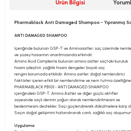
Ürün Bilgisi
Yorum
Pharmablack Anti Damaged Shampoo - Yıpranmış Sa
ANTI DAMAGED SHAMPOO
İçeriğinde bulunan GSP-T ve Aminoasitler; saç üzerinde nemle
ve yüzey hasarının onarılmasında etkindir.
Amino Acid Complexte bulunan amino asitler saçtaki kuruluk
hissini iyileştirir, yağlılık hissini dengeler, boyalı saç
rengini korumada etkilidir. Amino asitler, doğal nemlendirici
faktörler içeren etkili bir nemlendirme ve nem tutma özelliğine 
PHARMABLACK PB103 - ANTI DAMAGED SHAMPOO
içeriğindeki GSP-T, Amino Asitler ve diğer güçlü aktifler
sayesinde saçlı derinin yoğun olarak nemlendirilmesini ve
beslenmesini destekler. Saçı güçlendirerek dökülmelere karşı dir
Saçın doğal gelişimini hızlandırarak canlı, sağlıklı saç oluşumu
Uygulama