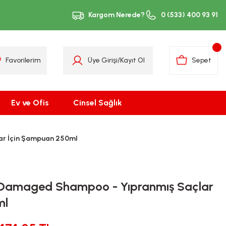
Kargom Nerede?
0 (533) 400 93 91
Favorilerim
Üye Girişi
/
Kayıt Ol
Sepet
Ev ve Ofis
Cinsel Sağlık
ar İçin Şampuan 250ml
 Damaged Shampoo - Yıpranmış Saçlar
ml