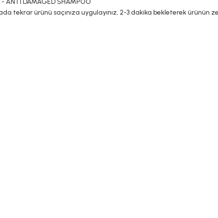
B103 - ANTI DAMAGED SHAMPOO
ada tekrar ürünü saçınıza uygulayınız, 2-3 dakika bekleterek ürünün zeng