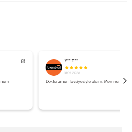
Y** T**
18.04.2026
Doktorumun tavsiyesiyle aldım. Memnunum.