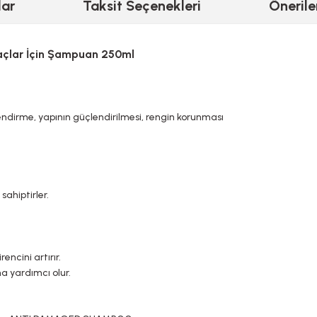
lar
Taksit Seçenekleri
Önerile
çlar İçin Şampuan 250ml
ndirme, yapının güçlendirilmesi, rengin korunması
sahiptirler.
encini artırır.
na yardımcı olur.