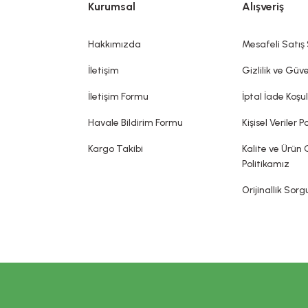
Kurumsal
Alışveriş
koku vermek, görünümünü değiştirmek ve/veya vücut kokularını düzelt
bir hastalığı tedavi ettiği, tedavisine yardımcı olduğu, hastalığı önle
dia edilemez. Sitemizde belirtilen açıklamalar, üretici, ithalatçı firmalar
Hakkımızda
Mesafeli Satış
sin olarak gerçekleşeceği ya da yan etkileri olmadığı anlamını taşımaz.
İletişim
Gizlilik ve Güve
İletişim Formu
İptal İade Koşul
Havale Bildirim Formu
Kişisel Veriler Po
Kargo Takibi
Kalite ve Ürün 
Politikamız
Orijinallik Sor