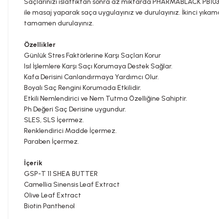
Saçlarınızı ıslattıktan sonra az miktarda PHARMABLACK P
ile masaj yaparak saça uygulayınız ve durulayınız. İkinci yıkam
tamamen durulayınız.
Özellikler
Günlük Stres Faktörlerine Karşı Saçları Korur
Isıl İşlemlere Karşı Saçı Korumaya Destek Sağlar.
Kafa Derisini Canlandırmaya Yardımcı Olur.
Boyalı Saç Rengini Korumada Etkilidir.
Etkili Nemlendirici ve Nem Tutma Özelliğine Sahiptir.
Ph Değeri Saç Derisine uygundur.
SLES, SLS İçermez.
Renklendirici Madde İçermez.
Paraben İçermez.
İçerik
GSP-T 11 SHEA BUTTER
Camellia Sinensis Leaf Extract
Olive Leaf Extract
Biotin Panthenol