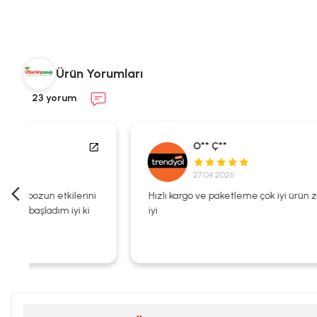
Ürün Yorumları
23 yorum
O** Ç**
27.04.2026
i
Hızlı kargo ve paketleme çok iyi ürün zaten kalitesi çok
iyi