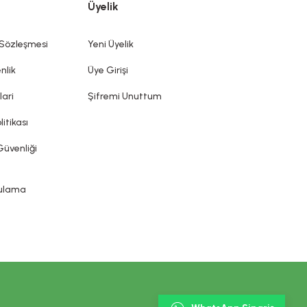
Üyelik
mek ve/veya korumak veya iyi bir durumda tutmak olan bütün
diği, önlenmesine yardımcı olduğu iddia edilemez. Kozmetik
ın sunduğu ürün etiketi, broşür gibi bilgi ve belgelere
 Sözleşmesi
Yeni Üyelik
nlik
Üye Girişi
lari
Şifremi Unuttum
litikası
Güvenliği
gulama