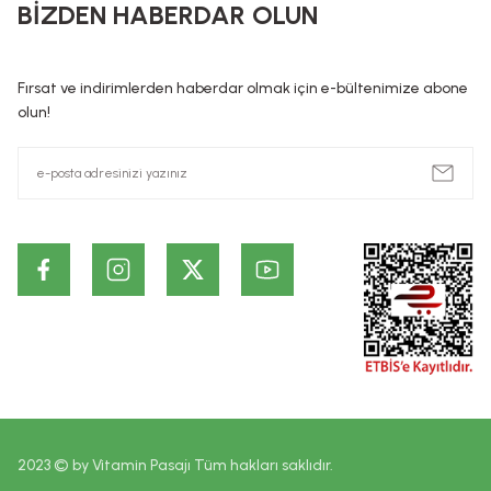
BİZDEN HABERDAR OLUN
hazırlanmış, tek veya temel amacı bu kısımları temizlemek, 
preparatlar veya maddeler şeklindedir. Kozmetik ürünlerin, Hiç 
ürünlerin cildin alt tabakalarında ve kalıcı olarak etki ettiği id
Fırsat ve indirimlerden haberdar olmak için e-bültenimize abone
dayanmaktadır. Bu bilgiler ürünlerin vaad edilen etkilerinin ke
olun!
2023 © by Vitamin Pasajı Tüm hakları saklıdır.