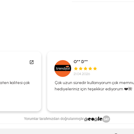
O** D**
21.04.2026
Çok uzun süredir kullanıyorum çok memnunum
hediyeleriniz için teşekkür ediyorum ❤️🌺
Yorumlar tarafımızdan doğrulanmıştır.