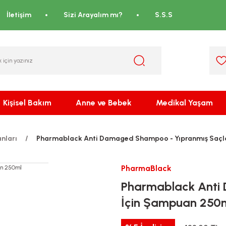
İletişim
Sizi Arayalım mı?
S.S.S
Kişisel Bakım
Anne ve Bebek
Medikal Yaşam
nları
Pharmablack Anti Damaged Shampoo - Yıpranmış Saçl
PharmaBlack
Pharmablack Anti
İçin Şampuan 250