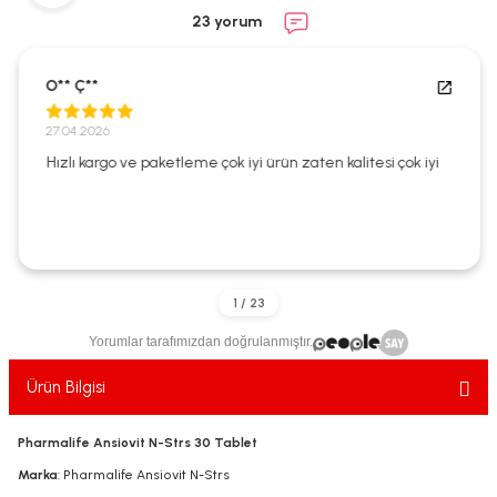
ekler
ve Sabunları
yotlar
23 yorum
e Losyonlar
sterler
O** Ç**
klar
27.04.2026
Hızlı kargo ve paketleme çok iyi ürün zaten kalitesi çok iyi
leri
Yorumlar tarafımızdan doğrulanmıştır.
Ürün Bilgisi
Pharmalife Ansiovit N-Strs 30 Tablet
Marka
: Pharmalife Ansiovit N-Strs