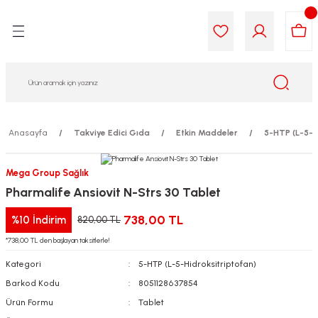
Geri Dön
Geri Dön
Geri Dön
Geri Dön
Geri Dön
Geri Dön
i Gıda
ek
am
leri
lik
sit
opolis
iyeleri
Anasayfa
Takviye Edici Gıda
Etkin Maddeler
5-HTP (L-5-H
yel ve Uçucu Yağlar
ımı
ları
r
Mega Group Sağlık
Pharmalife Ansiovit N-Strs 30 Tablet
ega 3...)
akımı
ımı
aratları
738,00 TL
%10
İndirim
820,00 TL
ımı
on Testleri
icileri
*738,00 TL den başlayan taksitlerle!
Kategori
5-HTP (L-5-Hidroksitriptofan)
tleri
kımı
Barkod Kodu
8051128637854
iyeleri
e Temizleme
Ürün Formu
Tablet