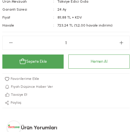
Ürün Mevzuatı
Takviye Edici Gıda
kımı
e Mendilleri
ri
Garanti Süresi
24 Ay
Fiyat
811,88 TL + KDV
llagen Cilt Bakımı
ve Emzikleri
Hijyeni
Kovucular
Havale
723,24 TL (%2,00 havale indirimi)
uları
kımı
gler
ty Collagen
ları
Sepete Ekle
Hemen Al
ar, Şekerler
ünleri
ar
ebiyotikler
rı
Fiyatı Düşünce Haber Ver
Tavsiye Et
Paylaş
e Tuzlar
ı
er
raller
i ve Nebulizatörler
Ürün Yorumları