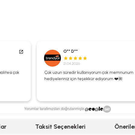
O** D**
21.04.2026
Çok uzun süredir kullanıyorum çok memnunum
hediyeleriniz için teşekkür ediyorum ❤️🌺
Yorumlar tarafımızdan doğrulanmıştır.
lar
Taksit Seçenekleri
Önerile