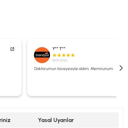
Y** T**
18.04.2026
Doktorumun tavsiyesiyle aldım. Memnunum.
riniz
Yasal Uyarılar