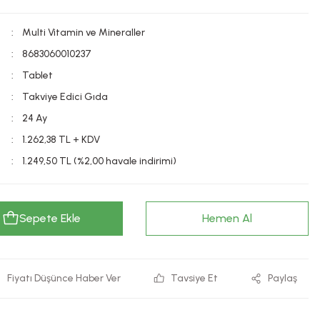
Multi Vitamin ve Mineraller
8683060010237
Tablet
Takviye Edici Gıda
24 Ay
1.262,38 TL + KDV
1.249,50 TL (%2,00 havale indirimi)
Sepete Ekle
Hemen Al
Fiyatı Düşünce Haber Ver
Tavsiye Et
Paylaş