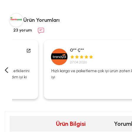
Ürün Yorumları
23 yorum
O** Ç**
27.04.2026
i
Hızlı kargo ve paketleme çok iyi ürün zaten kalitesi çok
iyi
Ürün Bilgisi
Yorum