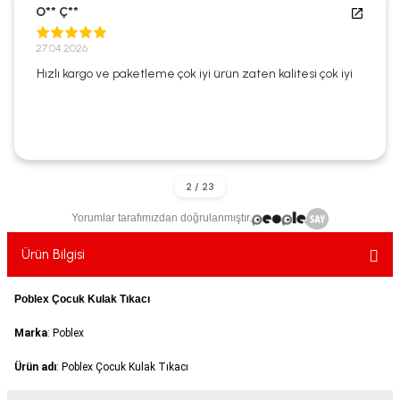
O** Ç**
ekler
ve Sabunları
yotlar
27.04.2026
e Losyonlar
sterler
Hızlı kargo ve paketleme çok iyi ürün zaten kalitesi çok iyi
klar
Yorumlar tarafımızdan doğrulanmıştır.
leri
Ürün Bilgisi
Poblex Çocuk Kulak Tıkacı
Marka
: Poblex
Ürün adı
: Poblex Çocuk Kulak Tıkacı