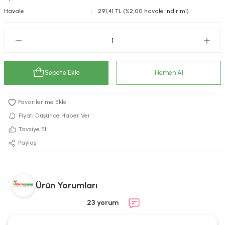
Havale
291,41 TL (%2,00 havale indirimi)
kımı
e Mendilleri
ri
llagen Cilt Bakımı
ve Emzikleri
Hijyeni
Kovucular
uları
kımı
gler
Sepete Ekle
Hemen Al
ty Collagen
ları
ar, Şekerler
ünleri
ar
Fiyatı Düşünce Haber Ver
Tavsiye Et
ebiyotikler
rı
Paylaş
Ürün Yorumları
e Tuzlar
ı
er
23 yorum
raller
i ve Nebulizatörler