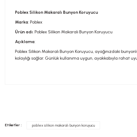
Poblex Silikon Makaralı Bunyon Koruyucu
Marka
: Poblex
Ürün adı
: Poblex Silikon Makaralı Bunyon Koruyucu
Açıklama
:
Poblex Silikon Makaralı Bunyon Koruyucu, ayağınızdaki bunyonla
kolaylığı sağlar. Günlük kullanıma uygun, ayakkabıyla rahat uy
Bu ürünün fiyat bilgisi, resim, ürün açıklamalarında ve diğer konula
Görüş ve önerileriniz için teşekkür ederiz.
Tavsiye edilen günlük kullanım dozunu aşmayınız. Takviye edi
Ürün resmi kalitesiz, bozuk veya görüntülenemiyor.
doktorunuza başvurunuz. Çocukların ulaşamayacağı yerlerde s
Etiketler :
poblex silikon makaralı bunyon koruyucu
Ürün açıklamasında eksik bilgiler bulunuyor.
İLAÇ DEĞİLDİR.
Ürün bilgilerinde hatalar bulunuyor.