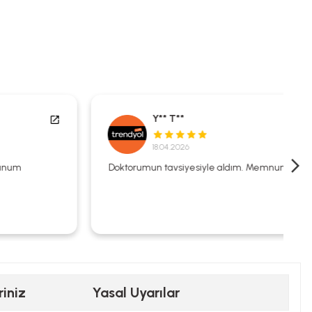
Y** T**
18.04.2026
Doktorumun tavsiyesiyle aldım. Memnunum.
riniz
Yasal Uyarılar