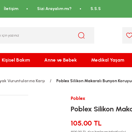
İletişim
Sizi Arayalım mı?
S.S.S
Kişisel Bakım
Anne ve Bebek
Medikal Yaşam
yak Vuruntularına Karşı
Poblex Silikon Makaralı Bunyon Koruy
Poblex
Poblex Silikon Mak
105,00 TL