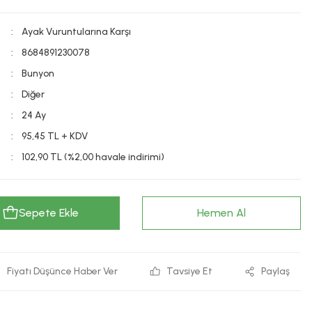
Ayak Vuruntularına Karşı
8684891230078
Bunyon
Diğer
24 Ay
95,45 TL + KDV
102,90 TL (%2,00 havale indirimi)
Sepete Ekle
Hemen Al
Fiyatı Düşünce Haber Ver
Tavsiye Et
Paylaş