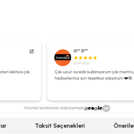
O** D**
21.04.2026
Çok uzun süredir kullanıyorum çok memnunum
hediyeleriniz için teşekkür ediyorum ❤️🌺
Yorumlar tarafımızdan doğrulanmıştır.
lar
Taksit Seçenekleri
Önerile