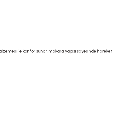
alzemesi ile konfor sunar, makara yapısı sayesinde hareket
ilirsiniz.
nemi ile hastalık veya ilaç kullanılması durumlarında