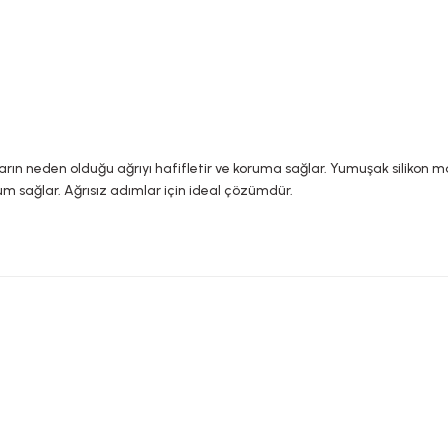
rın neden olduğu ağrıyı hafifletir ve koruma sağlar. Yumuşak silikon m
um sağlar. Ağrısız adımlar için ideal çözümdür.
YASAL UYARI
rda yetersiz gördüğünüz noktaları öneri formunu kullanarak tarafımıza ileteb
Bu ürüne ilk yorumu siz yapın!
TAKVİYE EDİCİ GIDALAR HAKKINDA UYARI
ci gıdalar normal beslenmenin yerine geçemez. Hamilelik ve emzirme dö
aklayınız.
Yorum Yaz