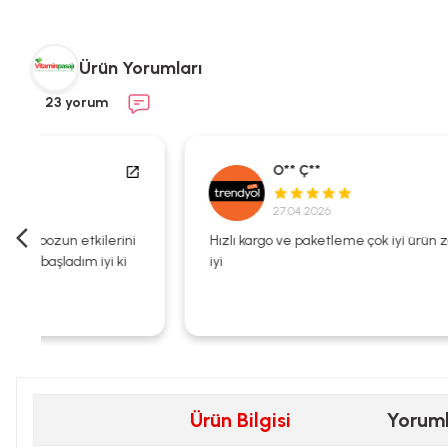
Ürün Yorumları
23 yorum
O** Ç**
27.04.2026
i
Hızlı kargo ve paketleme çok iyi ürün zaten kalitesi çok
iyi
Ürün Bilgisi
Yorum