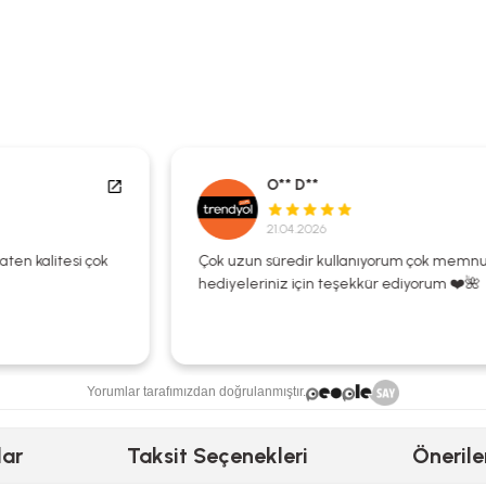
O** D**
21.04.2026
Çok uzun süredir kullanıyorum çok memnunum
hediyeleriniz için teşekkür ediyorum ❤️🌺
Yorumlar tarafımızdan doğrulanmıştır.
lar
Taksit Seçenekleri
Önerile