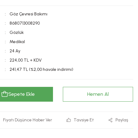
Göz Çevresi Bakımı
8680713008290
Gözlük
Medikal
24 Ay
224,00 TL + KDV
241,47 TL (%2,00 havale indirimi)
Sepete Ekle
Hemen Al
Fiyatı Düşünce Haber Ver
Tavsiye Et
Paylaş