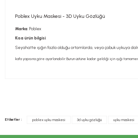
Poblex Uyku Maskesi - 3D Uyku Gözlüğü
Marka
: Poblex
Kısa ürün bilgisi
:
Seyahatte ışığın fazla olduğu ortamlarda, veya çabuk uykuya dalm
kafa yapısına göre ayarlanabilir.
Burun üstüne kadar geldiği için ışığı tamame
Bu ürünün fiyat bilgisi, resim, ürün açıklamalarında ve diğer konula
Görüş ve önerileriniz için teşekkür ederiz.
Tavsiye edilen günlük kullanım dozunu aşmayınız. Takviye edi
Ürün resmi kalitesiz, bozuk veya görüntülenemiyor.
doktorunuza başvurunuz. Çocukların ulaşamayacağı yerlerde s
Etiketler :
poblex uyku maskesi
3d uyku gözlüğü
uyku maskesi
Ürün açıklamasında eksik bilgiler bulunuyor.
İLAÇ DEĞİLDİR.
Ürün bilgilerinde hatalar bulunuyor.
Hastalıkların önlenmesi veya tedavi edilmesi amacıyla kullanı