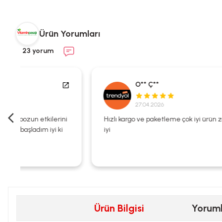
Ürün Yorumları
23 yorum
O** Ç**
27.04.2026
i
Hızlı kargo ve paketleme çok iyi ürün zaten kalitesi çok
iyi
Ürün Bilgisi
Yorum