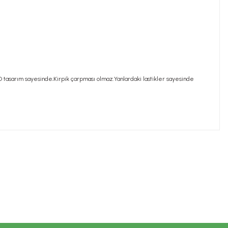
 tasarım sayesinde;
Kirpik çarpması olmaz.
Yanlardaki lastikler sayesinde
ilirsiniz.
nemi ile hastalık veya ilaç kullanılması durumlarında
zerindedir.