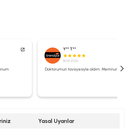
Y** T**
18.04.2026
Doktorumun tavsiyesiyle aldım. Memnunum.
riniz
Yasal Uyarılar