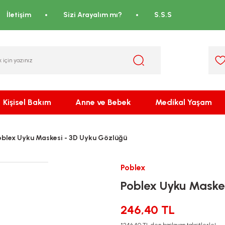
İletişim
Sizi Arayalım mı?
S.S.S
Kişisel Bakım
Anne ve Bebek
Medikal Yaşam
oblex Uyku Maskesi - 3D Uyku Gözlüğü
Poblex
Poblex Uyku Maske
246,40 TL