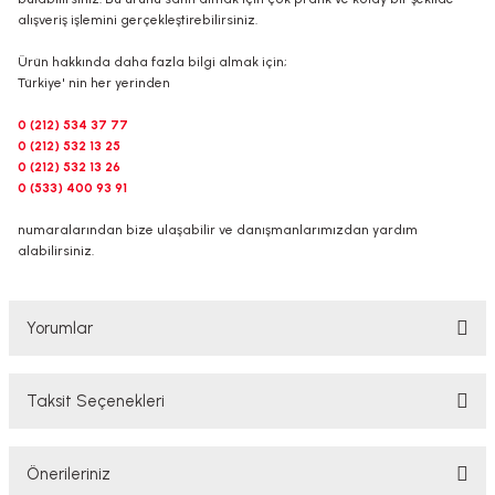
alışveriş işlemini gerçekleştirebilirsiniz.
Ürün hakkında daha fazla bilgi almak için;
Türkiye' nin her yerinden
0 (212) 534 37 77
0 (212) 532 13 25
0 (212) 532 13 26
0 (533) 400 93 91
numaralarından bize ulaşabilir ve danışmanlarımızdan yardım
alabilirsiniz.
Yorumlar
Taksit Seçenekleri
Bu ürüne ilk yorumu siz yapın!
Önerileriniz
Yorum Yaz