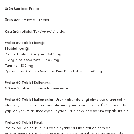
Ürün Markası:
Prelox
Ürün Adı:
Prelox 60 Tablet
Kısa ürün bilgisi:
Takviye edici gıda.
Prelox 60 Tablet İçeriği:
1 tablet İçeriği:
Prelox Toplam Karışımı - 1540 mg
L-Arginine aspartate - 1400 mg
Taurine - 100 mg
Pycnogenol (French Maritime Pine Bark Extract) - 40 mg
Prelox 60 Tablet Kullanımı:
Günde 2 tablet alınması tavsiye edilir.
Prelox 60 Tablet kullananlar;
Ürün hakkında bilgi almak ve ürünü satın
almak için Ellanutrition.com sitesini ziyaret edebilirsiniz. Ürün hakkında
yapılan yorumları inceleyebilir yada ürün hakkında yorum yapabilirsiniz.
Prelox 60 Tablet Fiyat:
Prelox 60 Tablet ürününü cazip fiyatlarla Ellanutrition.com da
bulabilirsiniz. Bu ürünü satın almak için çok pratik ve kolay bir şekilde