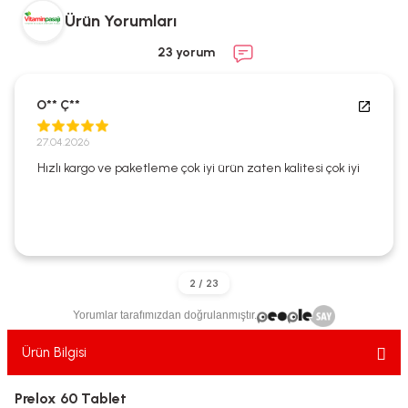
ekler
ve Sabunları
yotlar
Ürün Yorumları
23 yorum
e Losyonlar
sterler
klar
O** Ç**
27.04.2026
Hızlı kargo ve paketleme çok iyi ürün zaten kalitesi çok iyi
leri
Yorumlar tarafımızdan doğrulanmıştır.
Ürün Bilgisi
Prelox 60 Tablet