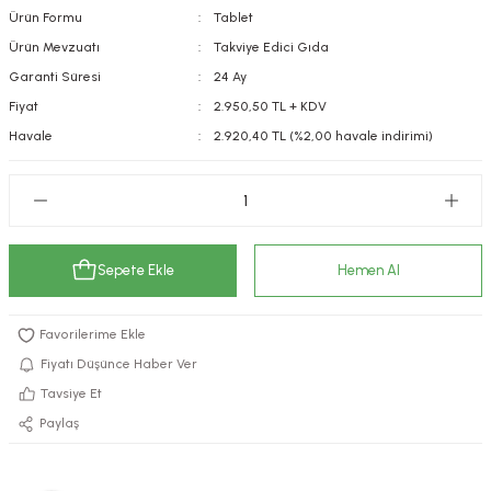
Ürün Formu
Tablet
kımı
e Mendilleri
ri
Ürün Mevzuatı
Takviye Edici Gıda
Garanti Süresi
24 Ay
llagen Cilt Bakımı
ve Emzikleri
Hijyeni
Kovucular
Fiyat
2.950,50 TL + KDV
uları
kımı
gler
Havale
2.920,40 TL (%2,00 havale indirimi)
ty Collagen
ları
ar, Şekerler
ünleri
ar
Sepete Ekle
Hemen Al
ebiyotikler
rı
Fiyatı Düşünce Haber Ver
Tavsiye Et
e Tuzlar
ı
er
Paylaş
raller
i ve Nebulizatörler