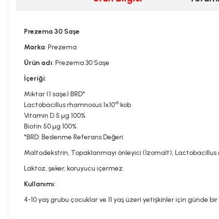
Prezema 30 Saşe
Marka
: Prezema
Ürün adı
: Prezema 30 Saşe
İçeriği
:
Miktar (1 saşe) BRD*
Lactobacillus rhamnosus 1x10¹⁰ kob
Vitamin D 5 µg 100%
Biotin 50 µg 100%
*BRD: Beslenme Referans Değeri
Maltodekstrin, Topaklanmayı önleyici (İzomalt), Lactobacillus 
Laktoz, şeker, koruyucu içermez.
Kullanımı
:
4-10 yaş grubu çocuklar ve 11 yaş üzeri yetişkinler için günde bi