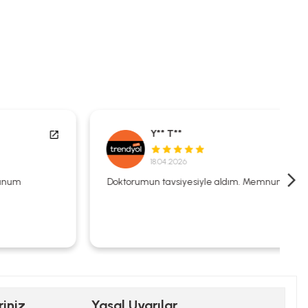
Y** T**
18.04.2026
Doktorumun tavsiyesiyle aldım. Memnunum.
riniz
Yasal Uyarılar