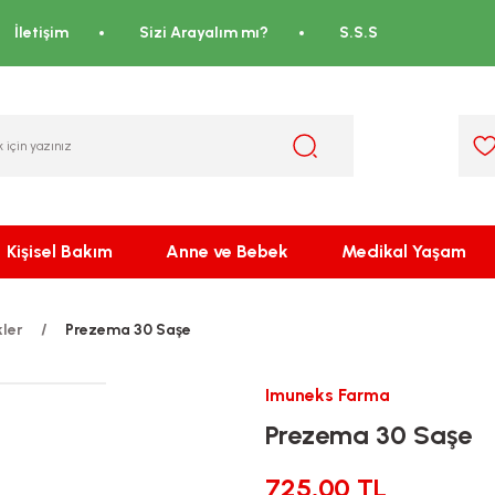
İletişim
Sizi Arayalım mı?
S.S.S
Kişisel Bakım
Anne ve Bebek
Medikal Yaşam
kler
Prezema 30 Saşe
Imuneks Farma
Prezema 30 Saşe
725,00 TL