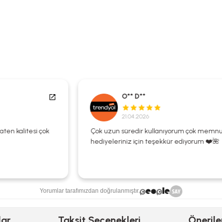
O** D**
21.04.2026
Çok uzun süredir kullanıyorum çok memnunum
hediyeleriniz için teşekkür ediyorum ❤️🌺
Yorumlar tarafımızdan doğrulanmıştır.
lar
Taksit Seçenekleri
Önerile