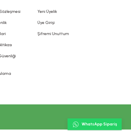
diği, önlenmesine yardımcı olduğu iddia edilemez. Kozmetik
ın sunduğu ürün etiketi, broşür gibi bilgi ve belgelere
 Sözleşmesi
Yeni Üyelik
nlik
Üye Girişi
lari
Şifremi Unuttum
litikası
Güvenliği
gulama
WhatsApp Sipariş