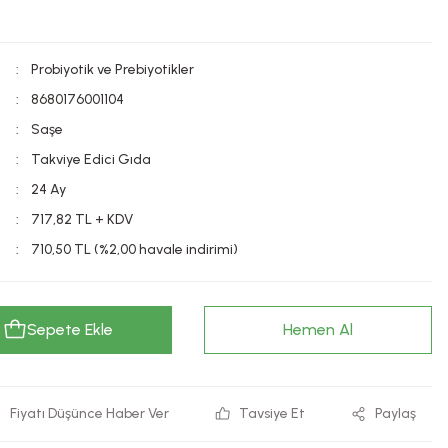
Probiyotik ve Prebiyotikler
8680176001104
Saşe
Takviye Edici Gıda
24 Ay
717,82 TL + KDV
710,50 TL (%2,00 havale indirimi)
Sepete Ekle
Hemen Al
Fiyatı Düşünce Haber Ver
Tavsiye Et
Paylaş