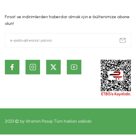
preparatlar veya maddeler şeklindedir. Kozmetik ürünlerin, Hiç 
ürünlerin cildin alt tabakalarında ve kalıcı olarak etki ettiği id
Fırsat ve indirimlerden haberdar olmak için e-bültenimize abone
dayanmaktadır. Bu bilgiler ürünlerin vaad edilen etkilerinin ke
olun!
2023 © by Vitamin Pasajı Tüm hakları saklıdır.