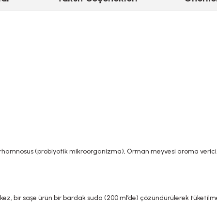
rhamnosus (probiyotik mikroorganizma), Orman meyvesi aroma verici, D 
r kez, bir saşe ürün bir bardak suda (200 ml’de) çözündürülerek tüketilmes