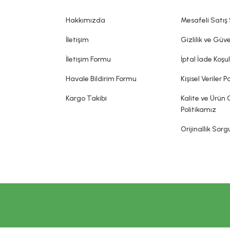
bir hastalığı tedavi ettiği, tedavisine yardımcı olduğu, hastalığı önle
dia edilemez. Sitemizde belirtilen açıklamalar, üretici, ithalatçı firmalar
Hakkımızda
Mesafeli Satış
sin olarak gerçekleşeceği ya da yan etkileri olmadığı anlamını taşımaz.
İletişim
Gizlilik ve Güve
İletişim Formu
İptal İade Koşul
Havale Bildirim Formu
Kişisel Veriler Po
Kargo Takibi
Kalite ve Ürün 
Politikamız
Orijinallik Sor