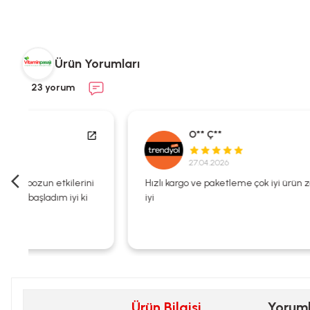
Ürün Yorumları
23 yorum
O** Ç**
27.04.2026
i
Hızlı kargo ve paketleme çok iyi ürün zaten kalitesi çok
iyi
Ürün Bilgisi
Yorum