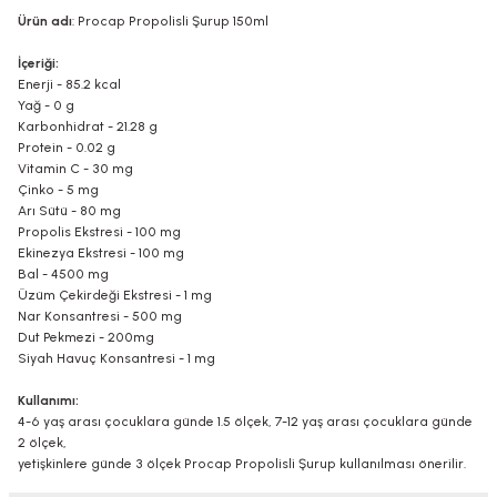
Ürün adı
: Procap Propolisli Şurup 150ml
İçeriği:
Enerji - 85.2 kcal
Yağ - 0 g
Karbonhidrat - 21.28 g
Protein - 0.02 g
Vitamin C - 30 mg
Çinko - 5 mg
Arı Sütü - 80 mg
Propolis Ekstresi - 100 mg
Ekinezya Ekstresi - 100 mg
Bal - 4500 mg
Üzüm Çekirdeği Ekstresi - 1 mg
Nar Konsantresi - 500 mg
Dut Pekmezi - 200mg
Siyah Havuç Konsantresi - 1 mg
Kullanımı:
4-6 yaş arası çocuklara günde 1.5 ölçek, 7-12 yaş arası çocuklara günde
2 ölçek,
yetişkinlere günde 3 ölçek Procap Propolisli Şurup kullanılması önerilir.