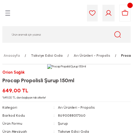
Geri Dön
Geri Dön
Geri Dön
Geri Dön
Geri Dön
Geri Dön
i Gıda
ek
am
leri
lik
sit
opolis
iyeleri
Anasayfa
Takviye Edici Gıda
Arı Ürünleri - Propolis
Procap
yel ve Uçucu Yağlar
ımı
ları
r
Orion Sağlık
Procap Propolisli Şurup 150ml
ega 3...)
akımı
ımı
aratları
649,00 TL
ımı
on Testleri
icileri
*649,00 TL den başlayan taksitlerle!
Kategori
Arı Ürünleri - Propolis
tleri
kımı
Barkod Kodu
8690088017360
Ürün Formu
Şurup
iyeleri
e Temizleme
Ürün Mevzuatı
Takviye Edici Gıda