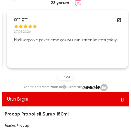
23 yorum
ekler
ve Sabunları
yotlar
e Losyonlar
sterler
O** Ç**
27.04.2026
klar
Hızlı kargo ve paketleme çok iyi ürün zaten kalitesi çok iyi
leri
Yorumlar tarafımızdan doğrulanmıştır.
Ürün Bilgisi
Procap Propolisli Şurup 150ml
Marka
: Procap