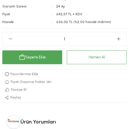
Garanti Süresi
24 Ay
kımı
e Mendilleri
ri
Fiyat
642,57 TL + KDV
llagen Cilt Bakımı
ve Emzikleri
Hijyeni
Kovucular
Havale
636,02 TL (%2,00 havale indirimi)
uları
kımı
gler
ty Collagen
ları
Sepete Ekle
Hemen Al
ar, Şekerler
ünleri
ar
ebiyotikler
rı
Fiyatı Düşünce Haber Ver
Tavsiye Et
Paylaş
e Tuzlar
ı
er
raller
i ve Nebulizatörler
Ürün Yorumları