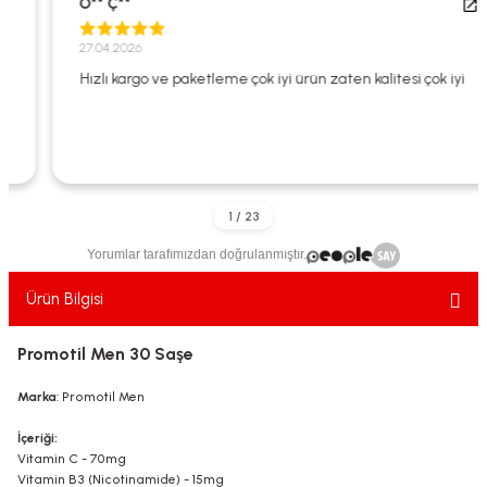
O** Ç**
ekler
ve Sabunları
yotlar
27.04.2026
e Losyonlar
sterler
Hızlı kargo ve paketleme çok iyi ürün zaten kalitesi çok iyi
klar
Yorumlar tarafımızdan doğrulanmıştır.
leri
Ürün Bilgisi
Promotil Men 30 Saşe
Marka
: Promotil Men
İçeriği:
Vitamin C - 70mg
Vitamin B3 (Nicotinamide) - 15mg