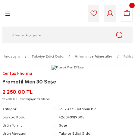
Geri Dön
Geri Dön
Geri Dön
Geri Dön
Geri Dön
Geri Dön
i Gıda
ek
am
leri
lik
sit
opolis
iyeleri
Anasayfa
Takviye Edici Gıda
Vitamin ve Mineraller
Folik 
yel ve Uçucu Yağlar
ımı
ları
r
Centax Pharma
Promotil Men 30 Saşe
ega 3...)
akımı
ımı
aratları
2.250,00 TL
ımı
on Testleri
icileri
*2.250,00 TL den başlayan taksitlerle!
Kategori
Folik Asit - Vitamin B9
tleri
kımı
Barkod Kodu
4260433190051
Ürün Formu
Saşe
iyeleri
e Temizleme
Ürün Mevzuatı
Takviye Edici Gıda