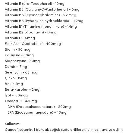
Vitamin E (d-α-Tocopherol) - 10mg
Vitamin B5 (Calcium-D-Pantothenat) - 6mg
Vitamin B12 (Cyanocobalamine) - 2.6mcg
Vitamin B6 (Pyndoxine hydrochloride) - 1.9mg
Vitamin B1 (Thiamine mononitrate) - 1.4mg
Vitamin B2 (Riboflavin) - 1.4mg
Vitamin D - 5mcg
Folik Asit "Quatrefolic" - 400mcg
Biotin - 50mcg
Kalsiyum - 50mg
Magnezyum - 50mg
Demir - 17mg
Selenyum - 65mcg
Çinko - 15mg
Bakır- 1mg
Beta-Karoten - 2mg
İyot - 150mcg
Omega-3 - 435mg
DHA (Docosahexaensäure) - 200mg
EPA (Eicosapentaensäure) - 43mg
Kullanımı:
Günde 1 saşenin, 1 bardak soğuk suda eritilerek içilmesi tavsiye edilir.