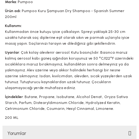
Marka
: Pumpoo
Ürün adı
: Pumpoo Kuru Şampuan Dry Shampoo - Spanish Summer
200ml
Kullanımı
:
Kullanmadan önce kutuyu iyice çalkalayın. Spreyi yaklaşık 25-30 cm
uzakta tutarak saç diplerine eşit olarak sıkın ve parmak uçlarıyla iyice
masaj yapın. Saçlarınızı tarayın ve dilediğiniz gibi şekillendirin.
Uyarılar
: Çok kolay alevlenir aerosol. Kutu basınçlıdır. Basınca maruz
kalmış aerosol kabı güneş ışığından koruyunuz ve 50 °C/122°F üzerindeki
sıcaklıklara maruz bırakmayınız, kullandıktan sonra delmeyiniz ya da
yakmayınız. Alev üzerine veya akkor halindeki herhangi bir nesne
üzerine sıkmayınız. Isıdan, kıvılcımdan, alevden, sıcak yüzeylerden uzak
tutunuz. Tutuşturucu kaynaklardan uzak tutunuz. Çocukların
ulaşamayacağı yerde muhafaza ediniz.
İçindekiler
: Butane, Propane, Isobutane, Alcohol Denat., Oryza Sativa
Starch, Parfum, Distearyldimonium Chloride, Hydrolyzed Keratin,
Cetrimonium Chloride, Coumarin, Hexyl Cinnamal, Limonene.
200 ML
Yorumlar