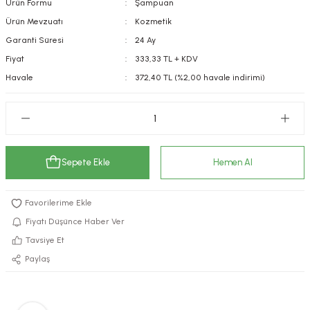
Ürün Formu
Şampuan
kımı
e Mendilleri
ri
Ürün Mevzuatı
Kozmetik
Garanti Süresi
24 Ay
llagen Cilt Bakımı
ve Emzikleri
Hijyeni
Kovucular
Fiyat
333,33 TL + KDV
Havale
372,40 TL (%2,00 havale indirimi)
uları
kımı
gler
ty Collagen
ları
ar, Şekerler
ünleri
ar
Sepete Ekle
Hemen Al
ebiyotikler
rı
Fiyatı Düşünce Haber Ver
Tavsiye Et
e Tuzlar
ı
er
Paylaş
raller
i ve Nebulizatörler