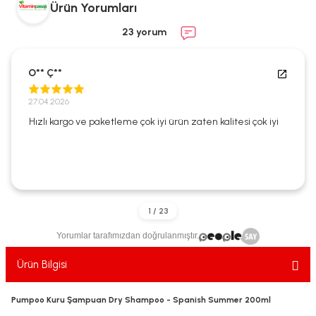
Ürün Yorumları
ekler
ve Sabunları
yotlar
23 yorum
e Losyonlar
sterler
O** Ç**
klar
27.04.2026
Hızlı kargo ve paketleme çok iyi ürün zaten kalitesi çok iyi
leri
Yorumlar tarafımızdan doğrulanmıştır.
Ürün Bilgisi
Pumpoo Kuru Şampuan Dry Shampoo - Spanish Summer 200ml