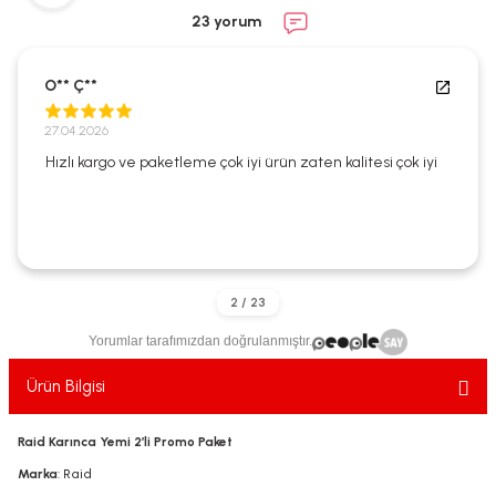
ekler
ve Sabunları
yotlar
23 yorum
e Losyonlar
sterler
O** Ç**
klar
27.04.2026
Hızlı kargo ve paketleme çok iyi ürün zaten kalitesi çok iyi
leri
Yorumlar tarafımızdan doğrulanmıştır.
Ürün Bilgisi
Raid Karınca Yemi 2’li Promo Paket
Marka
: Raid