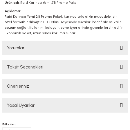
Ürün adı
: Raid Karınca Yemi 2’li Promo Paket
Açıklama
:
Raid Karınca Yemi 2’li Promo Paket, karıncalarla etkin mücadele için
özel formüle edilmiştir. Hızlı etkisi sayesinde yuvaları hedef alır ve kalıcı
çözüm sağlar. Kullanımı kolaydır, ev ve işyerlerinde güvenle tercih edilir.
Ekonomik paket, uzun süreli koruma sunar.
Yorumlar
Taksit Seçenekleri
Bu ürüne ilk yorumu siz yapın!
Önerileriniz
Yorum Yaz
Bu ürünün fiyat bilgisi, resim, ürün açıklamalarında ve diğer konularda
Yasal Uyarılar
yetersiz gördüğünüz noktaları öneri formunu kullanarak tarafımıza
iletebilirsiniz.
Görüş ve önerileriniz için teşekkür ederiz.
YASAL UYARI
Etiketler :
TAKVİYE EDİCİ GIDALAR HAKKINDA UYARI