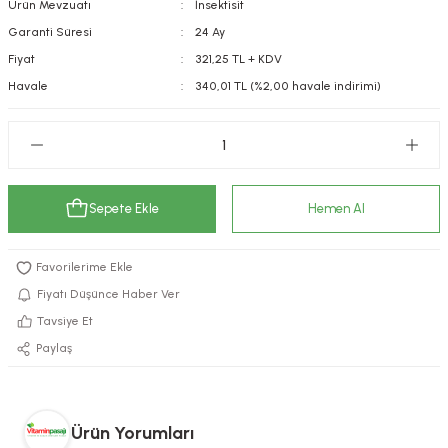
Ürün Mevzuatı
İnsektisit
kımı
e Mendilleri
ri
Garanti Süresi
24 Ay
Fiyat
321,25 TL + KDV
llagen Cilt Bakımı
ve Emzikleri
Hijyeni
Kovucular
Havale
340,01 TL (%2,00 havale indirimi)
uları
kımı
gler
ty Collagen
ları
Sepete Ekle
Hemen Al
ar, Şekerler
ünleri
ar
ebiyotikler
rı
Fiyatı Düşünce Haber Ver
Tavsiye Et
Paylaş
e Tuzlar
ı
er
raller
i ve Nebulizatörler
Ürün Yorumları