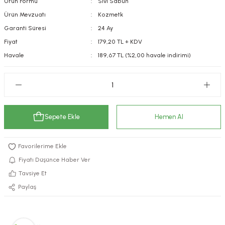
Ürün Formu
Sıvı Sabun
kımı
e Mendilleri
ri
Ürün Mevzuatı
Kozmetk
Garanti Süresi
24 Ay
llagen Cilt Bakımı
ve Emzikleri
Hijyeni
Kovucular
Fiyat
179,20 TL + KDV
Havale
189,67 TL (%2,00 havale indirimi)
uları
kımı
gler
ty Collagen
ları
ar, Şekerler
ünleri
ar
Sepete Ekle
Hemen Al
ebiyotikler
rı
Fiyatı Düşünce Haber Ver
Tavsiye Et
e Tuzlar
ı
er
Paylaş
raller
i ve Nebulizatörler