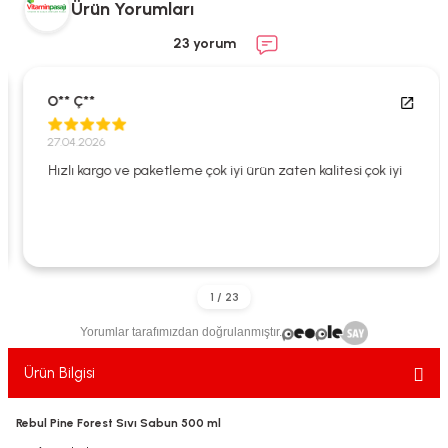
Ürün Yorumları
ekler
ve Sabunları
yotlar
23 yorum
e Losyonlar
sterler
O** Ç**
klar
27.04.2026
Hızlı kargo ve paketleme çok iyi ürün zaten kalitesi çok iyi
leri
Yorumlar tarafımızdan doğrulanmıştır.
Ürün Bilgisi
Rebul Pine Forest Sıvı Sabun 500 ml