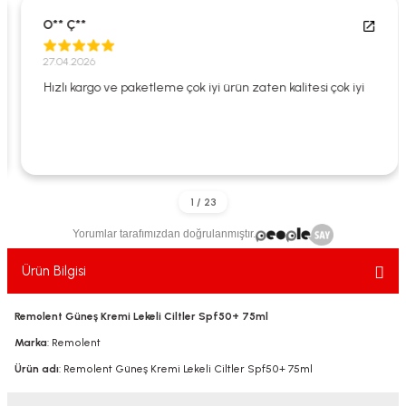
ekler
ve Sabunları
yotlar
O** Ç**
e Losyonlar
sterler
27.04.2026
Hızlı kargo ve paketleme çok iyi ürün zaten kalitesi çok iyi
klar
Yorumlar tarafımızdan doğrulanmıştır.
leri
Ürün Bilgisi
Remolent Güneş Kremi Lekeli Ciltler Spf50+ 75ml
Marka
: Remolent
Ürün adı
: Remolent Güneş Kremi Lekeli Ciltler Spf50+ 75ml