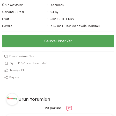
Ürün Mevzuatı
Kozmetik
kımı
e Mendilleri
ri
Garanti Süresi
24 Ay
llagen Cilt Bakımı
ve Emzikleri
Hijyeni
Kovucular
Fiyat
582,50 TL + KDV
Havale
685,02 TL (%2,00 havale indirimi)
uları
kımı
gler
Gelince Haber Ver
ty Collagen
ları
ar, Şekerler
ünleri
ar
Fiyatı Düşünce Haber Ver
ebiyotikler
rı
Tavsiye Et
Paylaş
e Tuzlar
ı
er
Ürün Yorumları
raller
i ve Nebulizatörler
23 yorum