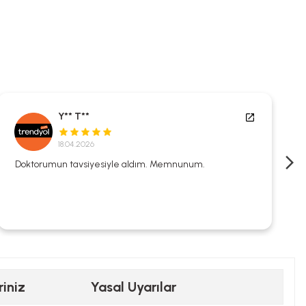
Y** T**
18.04.2026
Doktorumun tavsiyesiyle aldım. Memnunum.
riniz
Yasal Uyarılar