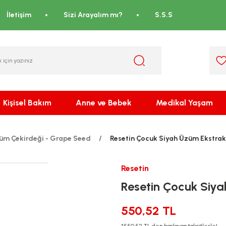
İletişim
Sizi Arayalım mı?
S.S.S
Kişisel Bakım
Anne ve Bebek
Medikal Yaşam
üm Çekirdeği - Grape Seed
Resetin Çocuk Siyah Üzüm Ekstrakt
Resetin
Resetin Çocuk Siya
550,52 TL