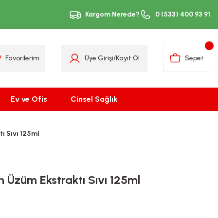
Kargom Nerede?
0 (533) 400 93 91
Favorilerim
Üye Girişi
/
Kayıt Ol
Sepet
Ev ve Ofis
Cinsel Sağlık
ı Sıvı 125ml
h Üzüm Ekstraktı Sıvı 125ml