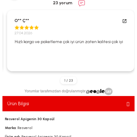
23 yorum
ekler
ve Sabunları
yotlar
e Losyonlar
sterler
O** Ç**
27.04.2026
klar
Hızlı kargo ve paketleme çok iyi ürün zaten kalitesi çok iyi
leri
Yorumlar tarafımızdan doğrulanmıştır.
Ürün Bilgisi
Resverol Apigenin 30 Kapsül
Marka
: Resverol
Ürün adı
: Resverol Apigenin 30 Kapsül