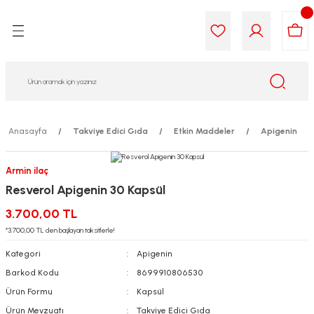
Geri Dön
Geri Dön
Geri Dön
Geri Dön
Geri Dön
Geri Dön
i Gıda
ek
am
leri
lik
sit
opolis
iyeleri
Anasayfa
Takviye Edici Gıda
Etkin Maddeler
Apigenin
yel ve Uçucu Yağlar
ımı
ları
r
Armin ilaç
Resverol Apigenin 30 Kapsül
ega 3...)
akımı
ımı
aratları
3.700,00 TL
ımı
on Testleri
icileri
*3.700,00 TL den başlayan taksitlerle!
Kategori
Apigenin
tleri
kımı
Barkod Kodu
8699910806530
Ürün Formu
Kapsül
iyeleri
e Temizleme
Ürün Mevzuatı
Takviye Edici Gıda