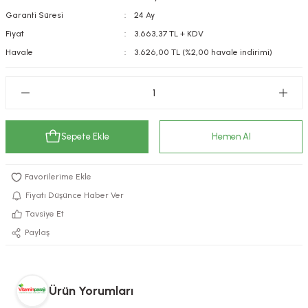
Garanti Süresi
24 Ay
kımı
e Mendilleri
ri
Fiyat
3.663,37 TL + KDV
llagen Cilt Bakımı
ve Emzikleri
Hijyeni
Kovucular
Havale
3.626,00 TL (%2,00 havale indirimi)
uları
kımı
gler
ty Collagen
ları
Sepete Ekle
Hemen Al
ar, Şekerler
ünleri
ar
ebiyotikler
rı
Fiyatı Düşünce Haber Ver
Tavsiye Et
Paylaş
e Tuzlar
ı
er
raller
i ve Nebulizatörler
Ürün Yorumları