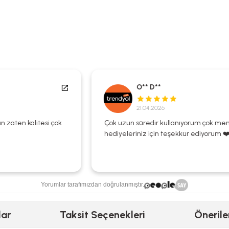
O** D**
21.04.2026
Çok uzun süredir kullanıyorum çok memnunum
hediyeleriniz için teşekkür ediyorum ❤️🌺
Yorumlar tarafımızdan doğrulanmıştır.
lar
Taksit Seçenekleri
Önerile