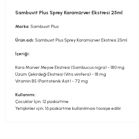
Sambuvit Plus Sprey Karamürver Ekstresi 25ml
Marka
: Sambuvit Plus
Ürün adı
: Sambuvit Plus Sprey Karamürver Ekstresi 25ml
İçeriği:
Kara Mürver Meyve Ekstresi (Sambucus nigra) - 180 mg
Üzüm Çekirdeği Ekstresi (Vitis vinifera) - 18 mg
Vitamin B5 (Pantotenik Asit) - 72 mg
Kullanımı:
Çocuklar İçin; 12 püskürtme
Yetişkinler için; 16 püskürtme kullanılması tavsiye edilir.
Bu ürünün fiyat bilgisi, resim, ürün açıklamalarında ve diğer konula
Görüş ve önerileriniz için teşekkür ederiz.