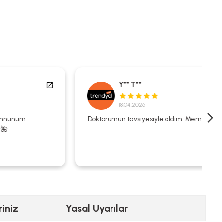
Y** T**
18.04.2026
Doktorumun tavsiyesiyle aldım. Memnunum.
riniz
Yasal Uyarılar