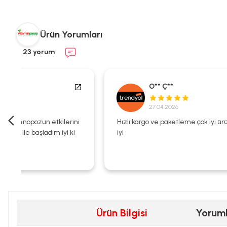
Ürün Yorumları
23 yorum
O** Ç**
27.04.2026
i
Hızlı kargo ve paketleme çok iyi ürün zaten kalitesi çok
iyi
Ürün Bilgisi
Yorum